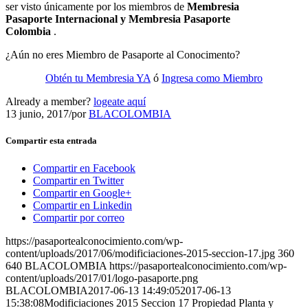
ser visto únicamente por los miembros de
Membresia
Pasaporte Internacional y Membresia Pasaporte
Colombia
.
¿Aún no eres Miembro de Pasaporte al Conocimento?
Obtén tu Membresia YA
ó
Ingresa como Miembro
Already a member?
logeate aquí
13 junio, 2017
/
por
BLACOLOMBIA
Compartir esta entrada
Compartir en Facebook
Compartir en Twitter
Compartir en Google+
Compartir en Linkedin
Compartir por correo
https://pasaportealconocimiento.com/wp-
content/uploads/2017/06/modificiaciones-2015-seccion-17.jpg
360
640
BLACOLOMBIA
https://pasaportealconocimiento.com/wp-
content/uploads/2017/01/logo-pasaporte.png
BLACOLOMBIA
2017-06-13 14:49:05
2017-06-13
15:38:08
Modificiaciones 2015 Seccion 17 Propiedad Planta y