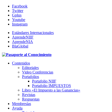
Facebook
Twitter
Gplus
Youtube
Instagram
Estándares Internacionales
AprendeNIIF
AprendeNIA
BlaGlobal
Contenidos
Editoriales
Video Conferencias
Portafolios
Portafolio NIIF
Portafolio IMPUESTOS
Libro «El Impuesto a las Ganancias»
Revistas
Respuestas
Membresías
Ayuda