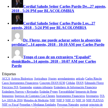
Cordial Saludo Señor Carlos Pardo
De...
27 agosto,
2018 - 5:26 PM por BLACOLOMBIA
Cordial Saludo Señor Carlos Pardo
Los...
27
agosto, 2018 - 5:24 PM por BLACOLOMBIA
Dr. Florez, me puede aclarar sobre la absorción
perdidas?...
14 agosto, 2018 - 10:10 AM por Carlos Pardo
Tengo el caso de un extranjero “Español”
domiciliado...
14 agosto, 2018 - 10:07 AM por Carlos
Pardo
Etiquetas
ACCA
Activos Biologicos
Agricultura
Ajustes
arrendamientos
artículo
Carlos Rincón
Casos Instrumentos Financieros
Concepto DIAN 8230
Cédulas
DIAN
Edmundo Florez
Ejercicios IVA
Enmiendas
estatuto tributario
Estándares de Información Financiera
Estándares Nuevos y Revisados
Estándar Pymes
Favorabilidad
Impuesto de Renta
Impuestos
Ingresos de Contratos Con Clientes
Instrumentos Financieros
Inventarios
IVA
Ley 1819 de 2016
Metodos de Medición
NIIF
NIIF 9
NIIF 15
NIIF 16
NIIF PLENAS
NIIF vs Fiscal
Pequeñas y Medianas Entidades
Personas Naturales
portrait
principio de