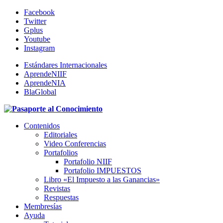
Facebook
Twitter
Gplus
Youtube
Instagram
Estándares Internacionales
AprendeNIIF
AprendeNIA
BlaGlobal
Contenidos
Editoriales
Video Conferencias
Portafolios
Portafolio NIIF
Portafolio IMPUESTOS
Libro «El Impuesto a las Ganancias»
Revistas
Respuestas
Membresías
Ayuda