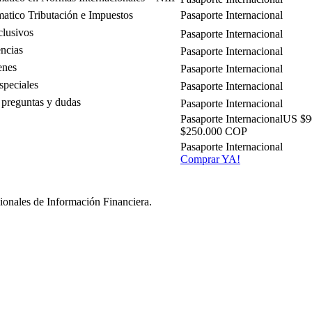
atico Tributación e Impuestos
clusivos
ncias
enes
peciales
 preguntas y dudas
US $9
$250.000 COP
Comprar YA!
ionales de Información Financiera.