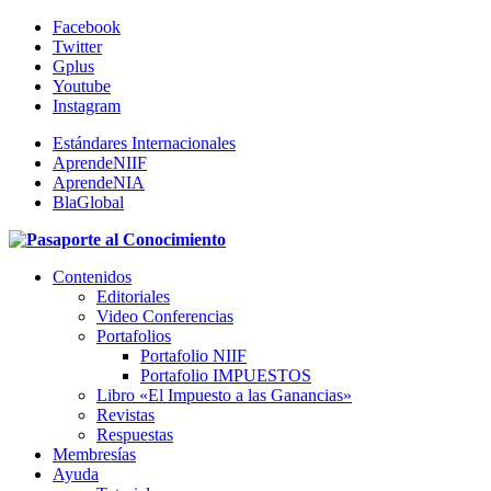
Facebook
Twitter
Gplus
Youtube
Instagram
Estándares Internacionales
AprendeNIIF
AprendeNIA
BlaGlobal
Contenidos
Editoriales
Video Conferencias
Portafolios
Portafolio NIIF
Portafolio IMPUESTOS
Libro «El Impuesto a las Ganancias»
Revistas
Respuestas
Membresías
Ayuda