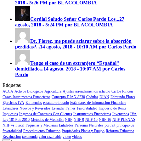
2018 - 5:26 PM por BLACOLOMBIA
Cordial Saludo Señor Carlos Pardo
Los...
27
agosto, 2018 - 5:24 PM por BLACOLOMBIA
Dr. Florez, me puede aclarar sobre la absorción
perdidas?...
14 agosto, 2018 - 10:10 AM por Carlos Pardo
Tengo el caso de un extranjero “Español”
domiciliado...
14 agosto, 2018 - 10:07 AM por Carlos
Pardo
Etiquetas
ACCA
Activos Biologicos
Agricultura
Ajustes
arrendamientos
artículo
Carlos Rincón
Casos Instrumentos Financieros
Concepto DIAN 8230
Cédulas
DIAN
Edmundo Florez
Ejercicios IVA
Enmiendas
estatuto tributario
Estándares de Información Financiera
Estándares Nuevos y Revisados
Estándar Pymes
Favorabilidad
Impuesto de Renta
Impuestos
Ingresos de Contratos Con Clientes
Instrumentos Financieros
Inventarios
IVA
Ley 1819 de 2016
Metodos de Medición
NIIF
NIIF 9
NIIF 15
NIIF 16
NIIF PLENAS
NIIF vs Fiscal
Pequeñas y Medianas Entidades
Personas Naturales
portrait
principio de
favorabilidad
Procedimiento Tributario
Propiedades Planta y Equipo
Reforma Tributaria
Revaluación
taxonomia
valor razonable
video
videos