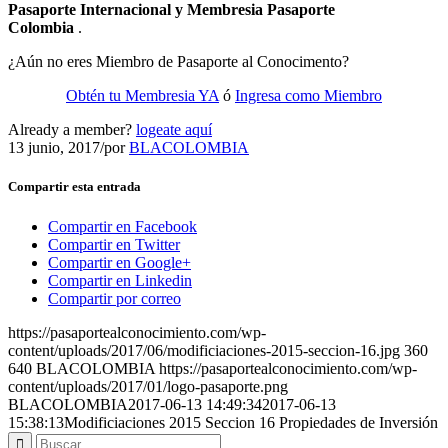
Pasaporte Internacional y Membresia Pasaporte
Colombia
.
¿Aún no eres Miembro de Pasaporte al Conocimento?
Obtén tu Membresia YA
ó
Ingresa como Miembro
Already a member?
logeate aquí
13 junio, 2017
/
por
BLACOLOMBIA
Compartir esta entrada
Compartir en Facebook
Compartir en Twitter
Compartir en Google+
Compartir en Linkedin
Compartir por correo
https://pasaportealconocimiento.com/wp-
content/uploads/2017/06/modificiaciones-2015-seccion-16.jpg
360
640
BLACOLOMBIA
https://pasaportealconocimiento.com/wp-
content/uploads/2017/01/logo-pasaporte.png
BLACOLOMBIA
2017-06-13 14:49:34
2017-06-13
15:38:13
Modificiaciones 2015 Seccion 16 Propiedades de Inversión