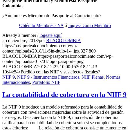
Pasaporte Internacional y Membresia Pasaporte
Colombia
.
¿Aún no eres Miembro de Pasaporte al Conocimento?
Obtén tu Membresia YA
ó
Ingresa como Miembro
Already a member?
logeate aquí
25 diciembre, 2018
/
por
BLACOLOMBIA
https://pasaportealconocimiento.com/wp-
content/uploads/2018/11/Sin-título-1-4.jpg
327
800
BLACOLOMBIA
https://pasaportealconocimiento.com/wp-
content/uploads/2017/01/logo-pasaporte.png
BLACOLOMBIA
2018-12-25 10:00:15
2018-11-13
10:44:54
¿Perdido con las NIIF y sus efectos fiscales?
NIIF 9
,
NIIF 9 - Instrumentos Financieros
,
NIIF Plenas
,
Normas
Internacionales
,
Portafolio NIIF
La contabilidad de cobertura en la NIIF 9
La NIIF 9 introduce un modelo reformado para la contabilidad de
cobertura con revelaciones mejoradas sobre la actividad de gestión
de riesgos. De acuerdo con la NIIF 9, una relación de cobertura
califica para la contabilidad de cobertura sólo si se cumplen todos
estos criterios: La relación de cobertura consiste únicamente en