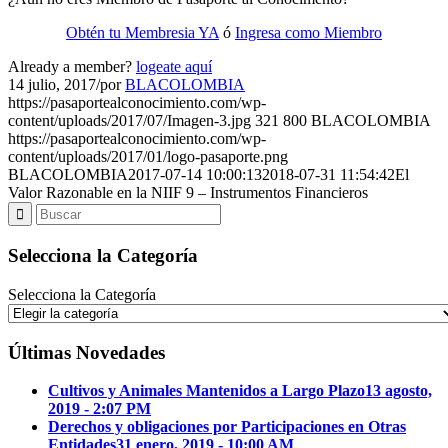
Obtén tu Membresia YA
ó
Ingresa como Miembro
Already a member?
logeate aquí
14 julio, 2017
/
por
BLACOLOMBIA
https://pasaportealconocimiento.com/wp-
content/uploads/2017/07/Imagen-3.jpg
321
800
BLACOLOMBIA
https://pasaportealconocimiento.com/wp-
content/uploads/2017/01/logo-pasaporte.png
BLACOLOMBIA
2017-07-14 10:00:13
2018-07-31 11:54:42
El
Valor Razonable en la NIIF 9 – Instrumentos Financieros
Selecciona la Categoría
Selecciona la Categoría
Últimas Novedades
Cultivos y Animales Mantenidos a Largo Plazo
13 agosto,
2019 - 2:07 PM
Derechos y obligaciones por Participaciones en Otras
Entidades
31 enero, 2019 - 10:00 AM