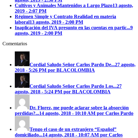
Cultivos y Animales Mantenidos a Largo Plazo
13 agosto,
2019 - 2:07 PM
Régimen Simple y Contrato Realidad en materia
laboral
13 agosto, 2019 - 2:00 PM
Inaplicación del IVA presunto en las cuentas en partic...
9
agosto, 2019 - 2:00 PM
Comentarios
Cordial Saludo Señor Carlos Pardo
De...
27 agosto,
2018 - 5:26 PM por BLACOLOMBIA
Cordial Saludo Señor Carlos Pardo
Los...
27
agosto, 2018 - 5:24 PM por BLACOLOMBIA
Dr. Florez, me puede aclarar sobre la absorción
perdidas?...
14 agosto, 2018 - 10:10 AM por Carlos Pardo
Tengo el caso de un extranjero “Español”
domiciliado...
14 agosto, 2018 - 10:07 AM por Carlos