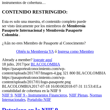
instrumentos de cobertura…
CONTENIDO RESTRINGIDO:
Esta es solo una muestra, el contenido completo puede
ser visto únicamente por los miembros de
Membresia
Pasaporte Internacional y Membresia Pasaporte
Colombia
.
¿Aún no eres Miembro de Pasaporte al Conocimento?
Obtén tu Membresia YA
ó
Ingresa como Miembro
Already a member?
logeate aquí
18 julio, 2017
/
por
BLACOLOMBIA
https://pasaportealconocimiento.com/wp-
content/uploads/2017/07/Imagen-4.jpg
321
800
BLACOLOMBIA
https://pasaportealconocimiento.com/wp-
content/uploads/2017/01/logo-pasaporte.png
BLACOLOMBIA
2017-07-18 16:00:00
2018-07-31 11:53:41
La
contabilidad de cobertura en la NIIF 9
NIIF 9
,
NIIF 9 - Instrumentos Financieros
,
NIIF Plenas
,
Normas
Internacionales
,
Portafolio NIIF
Deterioro en la NIIF 9