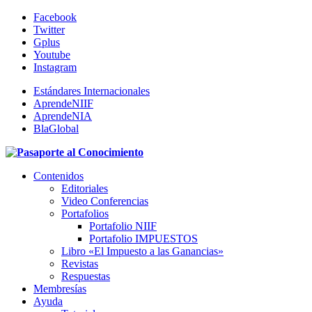
Facebook
Twitter
Gplus
Youtube
Instagram
Estándares Internacionales
AprendeNIIF
AprendeNIA
BlaGlobal
Contenidos
Editoriales
Video Conferencias
Portafolios
Portafolio NIIF
Portafolio IMPUESTOS
Libro «El Impuesto a las Ganancias»
Revistas
Respuestas
Membresías
Ayuda