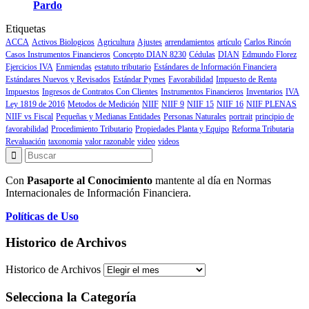
Pardo
Etiquetas
ACCA
Activos Biologicos
Agricultura
Ajustes
arrendamientos
artículo
Carlos Rincón
Casos Instrumentos Financieros
Concepto DIAN 8230
Cédulas
DIAN
Edmundo Florez
Ejercicios IVA
Enmiendas
estatuto tributario
Estándares de Información Financiera
Estándares Nuevos y Revisados
Estándar Pymes
Favorabilidad
Impuesto de Renta
Impuestos
Ingresos de Contratos Con Clientes
Instrumentos Financieros
Inventarios
IVA
Ley 1819 de 2016
Metodos de Medición
NIIF
NIIF 9
NIIF 15
NIIF 16
NIIF PLENAS
NIIF vs Fiscal
Pequeñas y Medianas Entidades
Personas Naturales
portrait
principio de
favorabilidad
Procedimiento Tributario
Propiedades Planta y Equipo
Reforma Tributaria
Revaluación
taxonomia
valor razonable
video
videos
Con
Pasaporte al Conocimiento
mantente al día en Normas
Internacionales de Información Financiera.
Políticas de Uso
Historico de Archivos
Historico de Archivos
Selecciona la Categoría