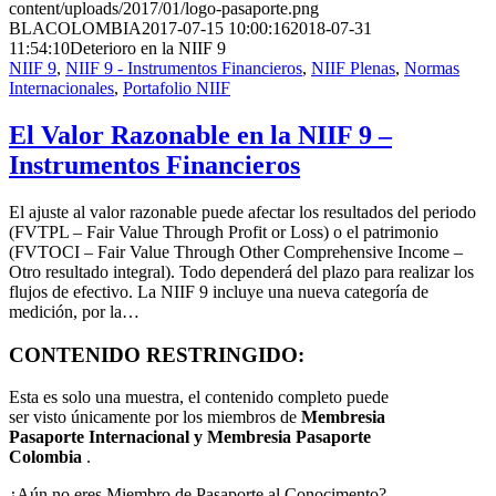
content/uploads/2017/01/logo-pasaporte.png
BLACOLOMBIA
2017-07-15 10:00:16
2018-07-31
11:54:10
Deterioro en la NIIF 9
NIIF 9
,
NIIF 9 - Instrumentos Financieros
,
NIIF Plenas
,
Normas
Internacionales
,
Portafolio NIIF
El Valor Razonable en la NIIF 9 –
Instrumentos Financieros
El ajuste al valor razonable puede afectar los resultados del periodo
(FVTPL – Fair Value Through Profit or Loss) o el patrimonio
(FVTOCI – Fair Value Through Other Comprehensive Income –
Otro resultado integral). Todo dependerá del plazo para realizar los
flujos de efectivo. La NIIF 9 incluye una nueva categoría de
medición, por la…
CONTENIDO RESTRINGIDO:
Esta es solo una muestra, el contenido completo puede
ser visto únicamente por los miembros de
Membresia
Pasaporte Internacional y Membresia Pasaporte
Colombia
.
¿Aún no eres Miembro de Pasaporte al Conocimento?