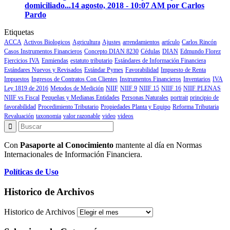
domiciliado...
14 agosto, 2018 - 10:07 AM por Carlos
Pardo
Etiquetas
ACCA
Activos Biologicos
Agricultura
Ajustes
arrendamientos
artículo
Carlos Rincón
Casos Instrumentos Financieros
Concepto DIAN 8230
Cédulas
DIAN
Edmundo Florez
Ejercicios IVA
Enmiendas
estatuto tributario
Estándares de Información Financiera
Estándares Nuevos y Revisados
Estándar Pymes
Favorabilidad
Impuesto de Renta
Impuestos
Ingresos de Contratos Con Clientes
Instrumentos Financieros
Inventarios
IVA
Ley 1819 de 2016
Metodos de Medición
NIIF
NIIF 9
NIIF 15
NIIF 16
NIIF PLENAS
NIIF vs Fiscal
Pequeñas y Medianas Entidades
Personas Naturales
portrait
principio de
favorabilidad
Procedimiento Tributario
Propiedades Planta y Equipo
Reforma Tributaria
Revaluación
taxonomia
valor razonable
video
videos
Con
Pasaporte al Conocimiento
mantente al día en Normas
Internacionales de Información Financiera.
Políticas de Uso
Historico de Archivos
Historico de Archivos