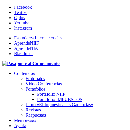
Facebook
Twitter
Gplus
Youtube
Instagram
Estándares Internacionales
AprendeNIIF
AprendeNIA
BlaGlobal
Contenidos
Editoriales
Video Conferencias
Portafolios
Portafolio NIIF
Portafolio IMPUESTOS
Libro «El Impuesto a las Ganancias»
Revistas
Respuestas
Membresías
Ayuda