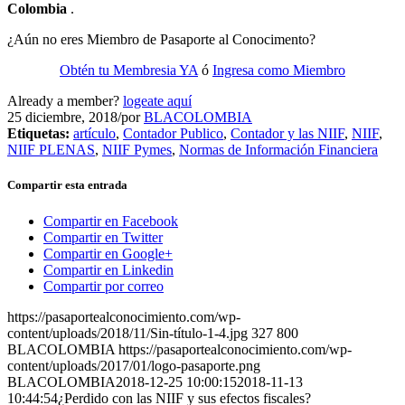
Colombia
.
¿Aún no eres Miembro de Pasaporte al Conocimento?
Obtén tu Membresia YA
ó
Ingresa como Miembro
Already a member?
logeate aquí
25 diciembre, 2018
/
por
BLACOLOMBIA
Etiquetas:
artículo
,
Contador Publico
,
Contador y las NIIF
,
NIIF
,
NIIF PLENAS
,
NIIF Pymes
,
Normas de Información Financiera
Compartir esta entrada
Compartir en Facebook
Compartir en Twitter
Compartir en Google+
Compartir en Linkedin
Compartir por correo
https://pasaportealconocimiento.com/wp-
content/uploads/2018/11/Sin-título-1-4.jpg
327
800
BLACOLOMBIA
https://pasaportealconocimiento.com/wp-
content/uploads/2017/01/logo-pasaporte.png
BLACOLOMBIA
2018-12-25 10:00:15
2018-11-13
10:44:54
¿Perdido con las NIIF y sus efectos fiscales?