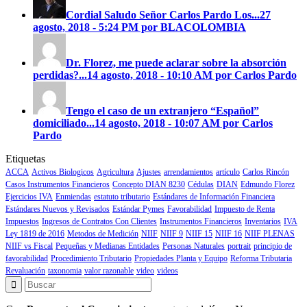
Cordial Saludo Señor Carlos Pardo
Los...
27
agosto, 2018 - 5:24 PM por BLACOLOMBIA
Dr. Florez, me puede aclarar sobre la absorción
perdidas?...
14 agosto, 2018 - 10:10 AM por Carlos Pardo
Tengo el caso de un extranjero “Español”
domiciliado...
14 agosto, 2018 - 10:07 AM por Carlos
Pardo
Etiquetas
ACCA
Activos Biologicos
Agricultura
Ajustes
arrendamientos
artículo
Carlos Rincón
Casos Instrumentos Financieros
Concepto DIAN 8230
Cédulas
DIAN
Edmundo Florez
Ejercicios IVA
Enmiendas
estatuto tributario
Estándares de Información Financiera
Estándares Nuevos y Revisados
Estándar Pymes
Favorabilidad
Impuesto de Renta
Impuestos
Ingresos de Contratos Con Clientes
Instrumentos Financieros
Inventarios
IVA
Ley 1819 de 2016
Metodos de Medición
NIIF
NIIF 9
NIIF 15
NIIF 16
NIIF PLENAS
NIIF vs Fiscal
Pequeñas y Medianas Entidades
Personas Naturales
portrait
principio de
favorabilidad
Procedimiento Tributario
Propiedades Planta y Equipo
Reforma Tributaria
Revaluación
taxonomia
valor razonable
video
videos