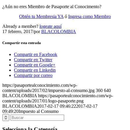
¿Aún no eres Miembro de Pasaporte al Conocimento?
Obtén tu Membresia YA
ó
Ingresa como Miembro
Already a member?
logeate aquí
17 febrero, 2017
/
por
BLACOLOMBIA
Compartir esta entrada
Compartir en Facebook
Compartir en Twitter
Compartir en Google+
Compartir en Linkedin
Compartir por correo
https://pasaportealconocimiento.com/wp-
content/uploads/2017/02/impuesto-al-consumo.jpg
360
640
BLACOLOMBIA
https://pasaportealconocimiento.com/wp-
content/uploads/2017/01/logo-pasaporte.png
BLACOLOMBIA
2017-02-17 09:46:22
2017-02-17
09:49:20
Impuesto al Consumo
Selecciona la Categoría