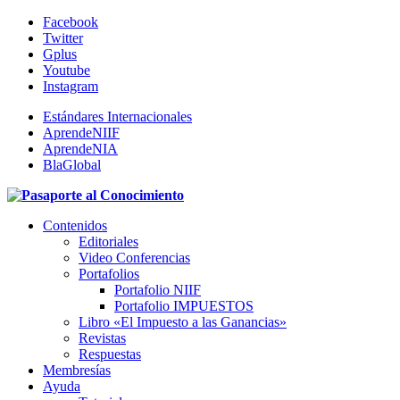
Facebook
Twitter
Gplus
Youtube
Instagram
Estándares Internacionales
AprendeNIIF
AprendeNIA
BlaGlobal
Contenidos
Editoriales
Video Conferencias
Portafolios
Portafolio NIIF
Portafolio IMPUESTOS
Libro «El Impuesto a las Ganancias»
Revistas
Respuestas
Membresías
Ayuda