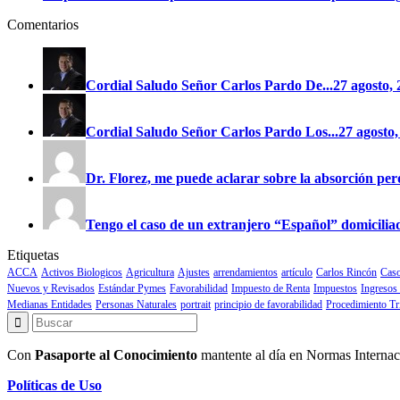
Comentarios
Cordial Saludo Señor Carlos Pardo
De...
27 agosto
Cordial Saludo Señor Carlos Pardo
Los...
27 agost
Dr. Florez, me puede aclarar sobre la absorción perd
Tengo el caso de un extranjero “Español” domiciliad
Etiquetas
ACCA
Activos Biologicos
Agricultura
Ajustes
arrendamientos
artículo
Carlos Rincón
Caso
Nuevos y Revisados
Estándar Pymes
Favorabilidad
Impuesto de Renta
Impuestos
Ingresos
Medianas Entidades
Personas Naturales
portrait
principio de favorabilidad
Procedimiento Tr
Con
Pasaporte al Conocimiento
mantente al día en Normas Internac
Políticas de Uso