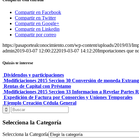
Compartir en Facebook
Compartir en Twitter
Compartir en Google+
Compartir en Linkedin
Compartir por correo
https://pasaportealconocimiento.com/wp-content/uploads/2019/03/Im
admin
2019-03-07 12:00:22
2019-03-07 14:12:20
Importaciones que n
Quizás te interese
Dividendos y participaciones
Modificiaciones 2015 Seccion 30 Conversión de moneda Extran
Rentas de Capital con Préstamo
Modificiaciones 2015 Seccion 33 Informacion a Revelar Partes 
Expedición de Factura por Consorcios y Uniones Temporales
Ejemplo Creación Cédula General
Selecciona la Categoría
Selecciona la Categoría