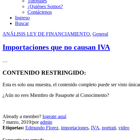
Tutoriales
¿Quiénes Somos?
Contáctenos
Ingreso
Buscar
ANÁLISIS LEY DE FINANCIAMIENTO
,
General
Importaciones que no causan IVA
…
CONTENIDO RESTRINGIDO:
Esta es solo una muestra, el contenido completo puede ser visto úni
¿Aún no eres Miembro de Pasaporte al Conocimento?
Already a member?
logeate aquí
7 marzo, 2019
/
por
admin
Etiquetas:
Edmundo Florez
,
importaciones
,
IVA
,
portrait
,
video
Compartir esta entrada