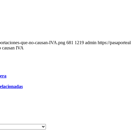
portaciones-que-no-causan-IVA.png
681
1219
admin
https://pasaporte
o causan IVA
gera
Relacionadas