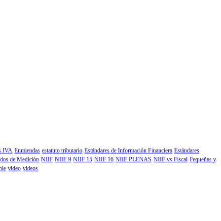
os IVA
Enmiendas
estatuto tributario
Estándares de Información Financiera
Estándares
dos de Medición
NIIF
NIIF 9
NIIF 15
NIIF 16
NIIF PLENAS
NIIF vs Fiscal
Pequeñas y
ble
video
videos