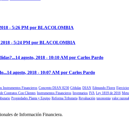
, 2018 - 5:26 PM por BLACOLOMBIA
o, 2018 - 5:24 PM por BLACOLOMBIA
idas?...
14 agosto, 2018 - 10:10 AM por Carlos Pardo
o...
14 agosto, 2018 - 10:07 AM por Carlos Pardo
s Instrumentos Financieros
Concepto DIAN 8230
Cédulas
DIAN
Edmundo Florez
Ejercici
 de Contratos Con Clientes
Instrumentos Financieros
Inventarios
IVA
Ley 1819 de 2016
Meto
ibutario
Propiedades Planta y Equipo
Reforma Tributaria
Revaluación
taxonomia
valor razona
ionales de Información Financiera.