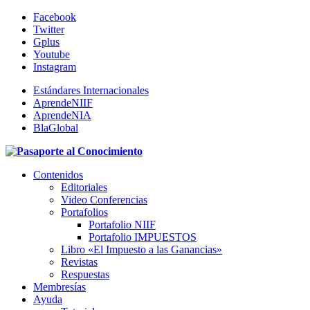
Facebook
Twitter
Gplus
Youtube
Instagram
Estándares Internacionales
AprendeNIIF
AprendeNIA
BlaGlobal
Contenidos
Editoriales
Video Conferencias
Portafolios
Portafolio NIIF
Portafolio IMPUESTOS
Libro «El Impuesto a las Ganancias»
Revistas
Respuestas
Membresías
Ayuda