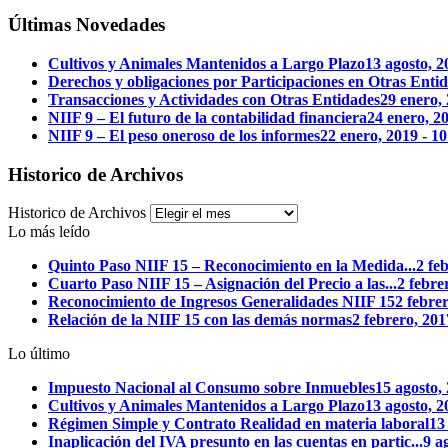
Últimas Novedades
Cultivos y Animales Mantenidos a Largo Plazo
13 agosto, 
Derechos y obligaciones por Participaciones en Otras Enti
Transacciones y Actividades con Otras Entidades
29 enero,
NIIF 9 – El futuro de la contabilidad financiera
24 enero, 2
NIIF 9 – El peso oneroso de los informes
22 enero, 2019 - 
Historico de Archivos
Historico de Archivos
Lo más leído
Quinto Paso NIIF 15 – Reconocimiento en la Medida...
2 fe
Cuarto Paso NIIF 15 – Asignación del Precio a las...
2 febre
Reconocimiento de Ingresos Generalidades NIIF 15
2 febre
Relación de la NIIF 15 con las demás normas
2 febrero, 20
Lo último
Impuesto Nacional al Consumo sobre Inmuebles
15 agosto,
Cultivos y Animales Mantenidos a Largo Plazo
13 agosto, 
Régimen Simple y Contrato Realidad en materia laboral
13
Inaplicación del IVA presunto en las cuentas en partic...
9 a