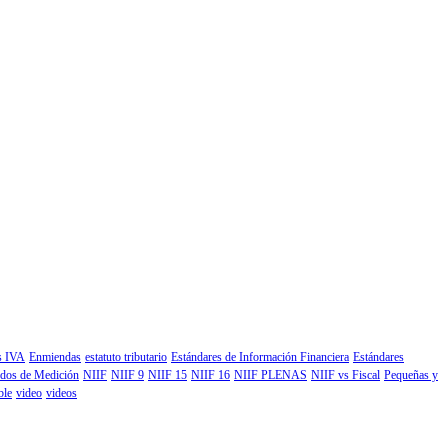
os IVA
Enmiendas
estatuto tributario
Estándares de Información Financiera
Estándares
dos de Medición
NIIF
NIIF 9
NIIF 15
NIIF 16
NIIF PLENAS
NIIF vs Fiscal
Pequeñas y
ble
video
videos