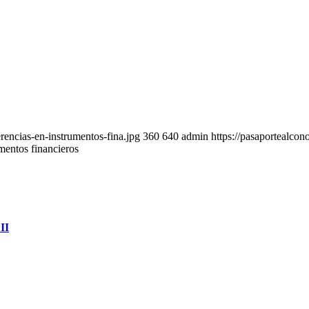
rencias-en-instrumentos-fina.jpg
360
640
admin
https://pasaportealco
mentos financieros
II