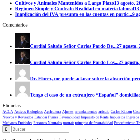
Cultivos y Animales Mantenidos a Largo Plazo
13 agosto, 
Régimen Simple y Contrato Realidad en materia laboral
13
Inaplicación del IVA presunto en las cuentas en partic...
9 a
Comentarios
Cordial Saludo Señor Carlos Pardo
De...
27 agosto
Cordial Saludo Señor Carlos Pardo
Los...
27 agost
Dr. Florez, me puede aclarar sobre la absorción perd
Tengo el caso de un extranjero “Español” domiciliad
Etiquetas
ACCA
Activos Biologicos
Agricultura
Ajustes
arrendamientos
artículo
Carlos Rincón
Caso
Nuevos y Revisados
Estándar Pymes
Favorabilidad
Impuesto de Renta
Impuestos
Ingresos
Medianas Entidades
Personas Naturales
portrait
principio de favorabilidad
Procedimiento Tr