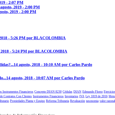
2019 - 2:07 PM
 agosto, 2019 - 2:00 PM
gosto, 2019 - 2:00 PM
, 2018 - 5:26 PM por BLACOLOMBIA
o, 2018 - 5:24 PM por BLACOLOMBIA
idas?...
14 agosto, 2018 - 10:10 AM por Carlos Pardo
o...
14 agosto, 2018 - 10:07 AM por Carlos Pardo
s Instrumentos Financieros
Concepto DIAN 8230
Cédulas
DIAN
Edmundo Florez
Ejercici
 de Contratos Con Clientes
Instrumentos Financieros
Inventarios
IVA
Ley 1819 de 2016
Meto
ibutario
Propiedades Planta y Equipo
Reforma Tributaria
Revaluación
taxonomia
valor razona