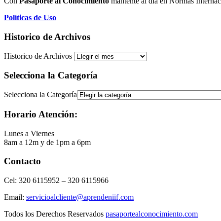
Con
Pasaporte al Conocimiento
mantente al día en Normas Internac
Políticas de Uso
Historico de Archivos
Historico de Archivos
Selecciona la Categoría
Selecciona la Categoría
Horario Atención:
Lunes a Viernes
8am a 12m y de 1pm a 6pm
Contacto
Cel: 320 6115952 – 320 6115966
Email:
servicioalcliente@aprendeniif.com
Todos los Derechos Reservados
pasaportealconocimiento.com