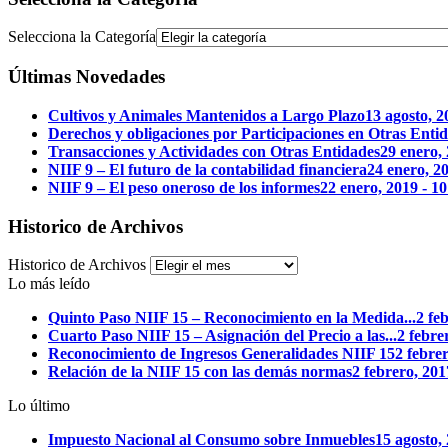
Selecciona la Categoría
Últimas Novedades
Cultivos y Animales Mantenidos a Largo Plazo
13 agosto, 
Derechos y obligaciones por Participaciones en Otras Enti
Transacciones y Actividades con Otras Entidades
29 enero,
NIIF 9 – El futuro de la contabilidad financiera
24 enero, 2
NIIF 9 – El peso oneroso de los informes
22 enero, 2019 - 
Historico de Archivos
Historico de Archivos
Lo más leído
Quinto Paso NIIF 15 – Reconocimiento en la Medida...
2 fe
Cuarto Paso NIIF 15 – Asignación del Precio a las...
2 febre
Reconocimiento de Ingresos Generalidades NIIF 15
2 febre
Relación de la NIIF 15 con las demás normas
2 febrero, 20
Lo último
Impuesto Nacional al Consumo sobre Inmuebles
15 agosto,