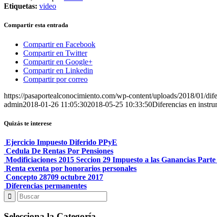
Etiquetas:
video
Compartir esta entrada
Compartir en Facebook
Compartir en Twitter
Compartir en Google+
Compartir en Linkedin
Compartir por correo
https://pasaportealconocimiento.com/wp-content/uploads/2018/01/dife
admin
2018-01-26 11:05:30
2018-05-25 10:33:50
Diferencias en instru
Quizás te interese
Ejercicio Impuesto Diferido PPyE
Cedula De Rentas Por Pensiones
Modificiaciones 2015 Seccion 29 Impuesto a las Ganancias Parte 
Renta exenta por honorarios personales
Concepto 28709 octubre 2017
Diferencias permanentes
Selecciona la Categoría