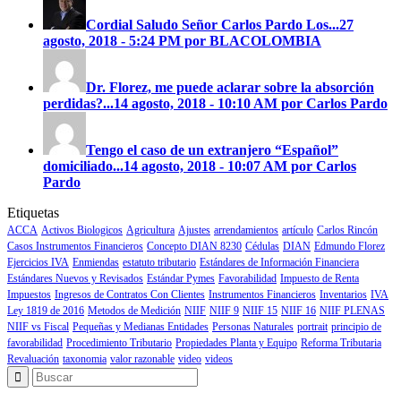
Cordial Saludo Señor Carlos Pardo
Los...
27
agosto, 2018 - 5:24 PM por BLACOLOMBIA
Dr. Florez, me puede aclarar sobre la absorción
perdidas?...
14 agosto, 2018 - 10:10 AM por Carlos Pardo
Tengo el caso de un extranjero “Español”
domiciliado...
14 agosto, 2018 - 10:07 AM por Carlos
Pardo
Etiquetas
ACCA
Activos Biologicos
Agricultura
Ajustes
arrendamientos
artículo
Carlos Rincón
Casos Instrumentos Financieros
Concepto DIAN 8230
Cédulas
DIAN
Edmundo Florez
Ejercicios IVA
Enmiendas
estatuto tributario
Estándares de Información Financiera
Estándares Nuevos y Revisados
Estándar Pymes
Favorabilidad
Impuesto de Renta
Impuestos
Ingresos de Contratos Con Clientes
Instrumentos Financieros
Inventarios
IVA
Ley 1819 de 2016
Metodos de Medición
NIIF
NIIF 9
NIIF 15
NIIF 16
NIIF PLENAS
NIIF vs Fiscal
Pequeñas y Medianas Entidades
Personas Naturales
portrait
principio de
favorabilidad
Procedimiento Tributario
Propiedades Planta y Equipo
Reforma Tributaria
Revaluación
taxonomia
valor razonable
video
videos