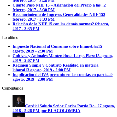
febrero, 2017 - 3:28 PM
Cuarto Paso NIIF 15 – Asignación del Precio a las...
2
febrero, 2017 - 3:30 PM
Reconocimiento de Ingresos Generalidades NIIF 15
2
febrero, 2017 - 3:33 PM
Relación de la NIIF 15 con las demás normas
2 febrero,
2017 - 3:35 PM
Lo último
Impuesto Nacional al Consumo sobre Inmuebles
15
agosto, 2019 - 2:30 PM
Cultivos y Animales Mantenidos a Largo Plazo
13 agosto,
2019 - 2:07 PM
Régimen Simple y Contrato Realidad en materia
laboral
13 agosto, 2019 - 2:00 PM
Inaplicación del IVA presunto en las cuentas en partic...
9
agosto, 2019 - 2:00 PM
Comentarios
Cordial Saludo Señor Carlos Pardo
De...
27 agosto,
2018 - 5:26 PM por BLACOLOMBIA