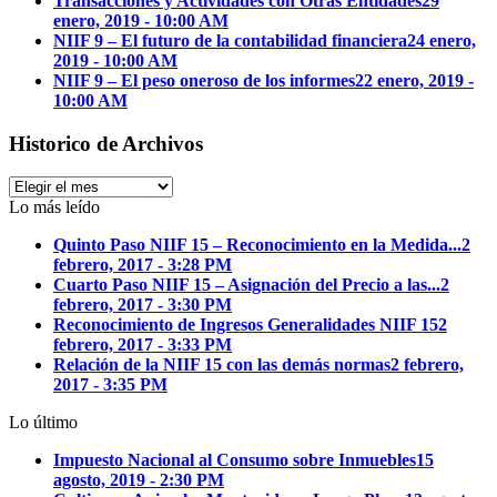
Transacciones y Actividades con Otras Entidades
29
enero, 2019 - 10:00 AM
NIIF 9 – El futuro de la contabilidad financiera
24 enero,
2019 - 10:00 AM
NIIF 9 – El peso oneroso de los informes
22 enero, 2019 -
10:00 AM
Historico de Archivos
Historico
de
Lo más leído
Archivos
Quinto Paso NIIF 15 – Reconocimiento en la Medida...
2
febrero, 2017 - 3:28 PM
Cuarto Paso NIIF 15 – Asignación del Precio a las...
2
febrero, 2017 - 3:30 PM
Reconocimiento de Ingresos Generalidades NIIF 15
2
febrero, 2017 - 3:33 PM
Relación de la NIIF 15 con las demás normas
2 febrero,
2017 - 3:35 PM
Lo último
Impuesto Nacional al Consumo sobre Inmuebles
15
agosto, 2019 - 2:30 PM