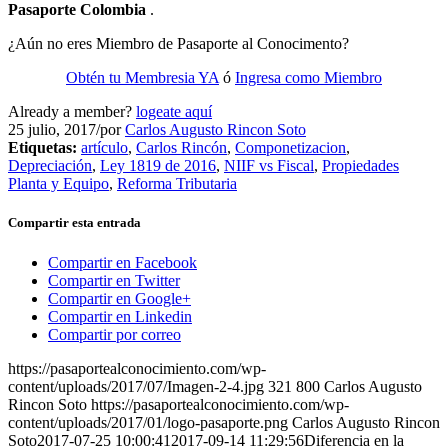
Pasaporte Colombia
.
¿Aún no eres Miembro de Pasaporte al Conocimento?
Obtén tu Membresia YA
ó
Ingresa como Miembro
Already a member?
logeate aquí
25 julio, 2017
/
por
Carlos Augusto Rincon Soto
Etiquetas:
artículo
,
Carlos Rincón
,
Componetizacion
,
Depreciación
,
Ley 1819 de 2016
,
NIIF vs Fiscal
,
Propiedades
Planta y Equipo
,
Reforma Tributaria
Compartir esta entrada
Compartir en Facebook
Compartir en Twitter
Compartir en Google+
Compartir en Linkedin
Compartir por correo
https://pasaportealconocimiento.com/wp-
content/uploads/2017/07/Imagen-2-4.jpg
321
800
Carlos Augusto
Rincon Soto
https://pasaportealconocimiento.com/wp-
content/uploads/2017/01/logo-pasaporte.png
Carlos Augusto Rincon
Soto
2017-07-25 10:00:41
2017-09-14 11:29:56
Diferencia en la