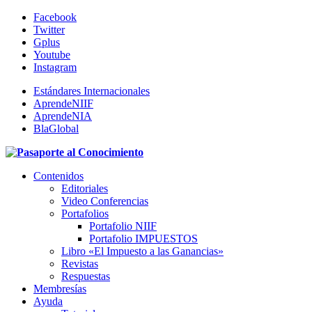
Facebook
Twitter
Gplus
Youtube
Instagram
Estándares Internacionales
AprendeNIIF
AprendeNIA
BlaGlobal
Contenidos
Editoriales
Video Conferencias
Portafolios
Portafolio NIIF
Portafolio IMPUESTOS
Libro «El Impuesto a las Ganancias»
Revistas
Respuestas
Membresías
Ayuda