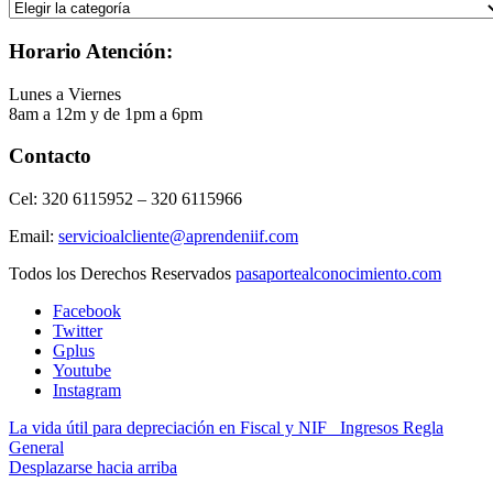
Selecciona
la
Categoría
Horario Atención:
Lunes a Viernes
8am a 12m y de 1pm a 6pm
Contacto
Cel: 320 6115952 – 320 6115966
Email:
servicioalcliente@aprendeniif.com
Todos los Derechos Reservados
pasaportealconocimiento.com
Facebook
Twitter
Gplus
Youtube
Instagram
La vida útil para depreciación en Fiscal y NIF
Ingresos Regla
General
Desplazarse hacia arriba