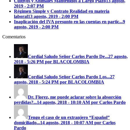
Cultivos y Animales Mantenidos a Largo Plazo
13 agosto,
2019 - 2:07 PM
Régimen Simple y Contrato Realidad en materia
laboral
13 agosto, 2019 - 2:00 PM
Inaplicación del IVA presunto en las cuentas en partic...
9
agosto, 2019 - 2:00 PM
Comentarios
Cordial Saludo Señor Carlos Pardo
De...
27 agosto,
2018 - 5:26 PM por BLACOLOMBIA
Cordial Saludo Señor Carlos Pardo
Los...
27
agosto, 2018 - 5:24 PM por BLACOLOMBIA
Dr. Florez, me puede aclarar sobre la absorción
perdidas?...
14 agosto, 2018 - 10:10 AM por Carlos Pardo
Tengo el caso de un extranjero “Español”
domiciliado...
14 agosto, 2018 - 10:07 AM por Carlos
Pardo