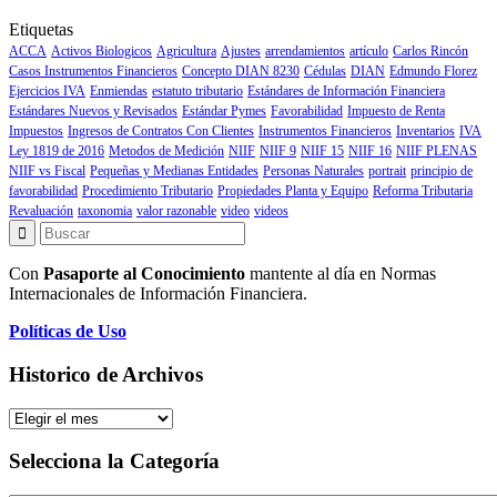
Etiquetas
ACCA
Activos Biologicos
Agricultura
Ajustes
arrendamientos
artículo
Carlos Rincón
Casos Instrumentos Financieros
Concepto DIAN 8230
Cédulas
DIAN
Edmundo Florez
Ejercicios IVA
Enmiendas
estatuto tributario
Estándares de Información Financiera
Estándares Nuevos y Revisados
Estándar Pymes
Favorabilidad
Impuesto de Renta
Impuestos
Ingresos de Contratos Con Clientes
Instrumentos Financieros
Inventarios
IVA
Ley 1819 de 2016
Metodos de Medición
NIIF
NIIF 9
NIIF 15
NIIF 16
NIIF PLENAS
NIIF vs Fiscal
Pequeñas y Medianas Entidades
Personas Naturales
portrait
principio de
favorabilidad
Procedimiento Tributario
Propiedades Planta y Equipo
Reforma Tributaria
Revaluación
taxonomia
valor razonable
video
videos
Con
Pasaporte al Conocimiento
mantente al día en Normas
Internacionales de Información Financiera.
Políticas de Uso
Historico de Archivos
Historico
de
Archivos
Selecciona la Categoría