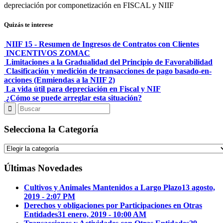
depreciación por componetización en FISCAL y NIIF
Quizás te interese
NIIF 15 - Resumen de Ingresos de Contratos con Clientes
INCENTIVOS ZOMAC
Limitaciones a la Gradualidad del Principio de Favorabilidad
Clasificación y medición de transacciones de pago basado-en-
acciones (Enmiendas a la NIIF 2)
La vida útil para depreciación en Fiscal y NIF
¿Cómo se puede arreglar esta situación?
Selecciona la Categoría
Selecciona
la
Categoría
Últimas Novedades
Cultivos y Animales Mantenidos a Largo Plazo
13 agosto,
2019 - 2:07 PM
Derechos y obligaciones por Participaciones en Otras
Entidades
31 enero, 2019 - 10:00 AM