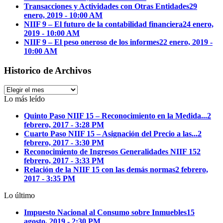
Transacciones y Actividades con Otras Entidades
29
enero, 2019 - 10:00 AM
NIIF 9 – El futuro de la contabilidad financiera
24 enero,
2019 - 10:00 AM
NIIF 9 – El peso oneroso de los informes
22 enero, 2019 -
10:00 AM
Historico de Archivos
Historico
de
Lo más leído
Archivos
Quinto Paso NIIF 15 – Reconocimiento en la Medida...
2
febrero, 2017 - 3:28 PM
Cuarto Paso NIIF 15 – Asignación del Precio a las...
2
febrero, 2017 - 3:30 PM
Reconocimiento de Ingresos Generalidades NIIF 15
2
febrero, 2017 - 3:33 PM
Relación de la NIIF 15 con las demás normas
2 febrero,
2017 - 3:35 PM
Lo último
Impuesto Nacional al Consumo sobre Inmuebles
15
agosto, 2019 - 2:30 PM