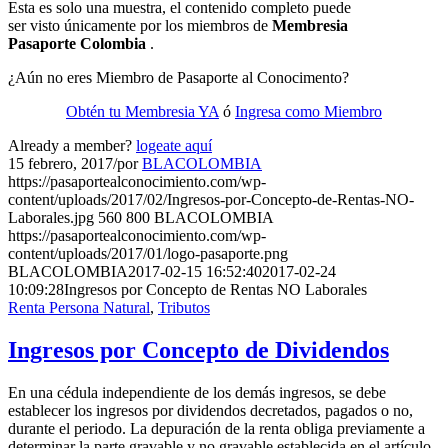
Esta es solo una muestra, el contenido completo puede
ser visto únicamente por los miembros de
Membresia
Pasaporte Colombia
.
¿Aún no eres Miembro de Pasaporte al Conocimento?
Obtén tu Membresia YA
ó
Ingresa como Miembro
Already a member?
logeate aquí
15 febrero, 2017
/
por
BLACOLOMBIA
https://pasaportealconocimiento.com/wp-
content/uploads/2017/02/Ingresos-por-Concepto-de-Rentas-NO-
Laborales.jpg
560
800
BLACOLOMBIA
https://pasaportealconocimiento.com/wp-
content/uploads/2017/01/logo-pasaporte.png
BLACOLOMBIA
2017-02-15 16:52:40
2017-02-24
10:09:28
Ingresos por Concepto de Rentas NO Laborales
Renta Persona Natural
,
Tributos
Ingresos por Concepto de Dividendos
En una cédula independiente de los demás ingresos, se debe
establecer los ingresos por dividendos decretados, pagados o no,
durante el periodo. La depuración de la renta obliga previamente a
determinar la parte gravable y no gravable establecida en el artículo