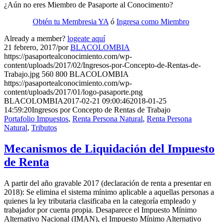
¿Aún no eres Miembro de Pasaporte al Conocimento?
Obtén tu Membresia YA
ó
Ingresa como Miembro
Already a member?
logeate aquí
21 febrero, 2017
/
por
BLACOLOMBIA
https://pasaportealconocimiento.com/wp-
content/uploads/2017/02/Ingresos-por-Concepto-de-Rentas-de-
Trabajo.jpg
560
800
BLACOLOMBIA
https://pasaportealconocimiento.com/wp-
content/uploads/2017/01/logo-pasaporte.png
BLACOLOMBIA
2017-02-21 09:00:46
2018-01-25
14:59:20
Ingresos por Concepto de Rentas de Trabajo
Portafolio Impuestos
,
Renta Persona Natural
,
Renta Persona
Natural
,
Tributos
Mecanismos de Liquidación del Impuesto
de Renta
A partir del año gravable 2017 (declaración de renta a presentar en
2018): Se elimina el sistema mínimo aplicable a aquellas personas a
quienes la ley tributaria clasificaba en la categoría empleado y
trabajador por cuenta propia. Desaparece el Impuesto Mínimo
Alternativo Nacional (IMAN), el Impuesto Mínimo Alternativo