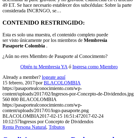
49 ET. Se hace necesario establecer dos subcédulas: Sobre la parte
considerada INCRNGO, se…
CONTENIDO RESTRINGIDO:
Esta es solo una muestra, el contenido completo puede
ser visto únicamente por los miembros de
Membresia
Pasaporte Colombia
.
¿Aún no eres Miembro de Pasaporte al Conocimento?
Obtén tu Membresia YA
ó
Ingresa como Miembro
Already a member?
logeate aquí
15 febrero, 2017
/
por
BLACOLOMBIA
https://pasaportealconocimiento.com/wp-
content/uploads/2017/02/Ingresos-por-Concepto-de-Dividendos.jpg
560
800
BLACOLOMBIA
https://pasaportealconocimiento.com/wp-
content/uploads/2017/01/logo-pasaporte.png
BLACOLOMBIA
2017-02-15 16:51:47
2017-02-24
10:12:57
Ingresos por Concepto de Dividendos
Renta Persona Natural
,
Tributos