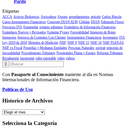
Pardo
Etiquetas
ACCA
Activos Biologicos
Agricultura
Ajustes
arrendamientos
artículo
Carlos Rincón
Casos Instrumentos Financieros
Concepto DIAN 8230
Cédulas
DIAN
Edmundo Florez
Ejercicios IVA
Enmiendas
estatuto tributario
Estándares de Información Financiera
Estándares Nuevos y Revisados
Estándar Pymes
Favorabilidad
Impuesto de Renta
Impuestos
Ingresos de Contratos Con Clientes
Instrumentos Financieros
Inventarios
IVA
Ley 1819 de 2016
Metodos de Medición
NIIF
NIIF 9
NIIF 15
NIIF 16
NIIF PLENAS
NIIF vs Fiscal
Pequeñas y Medianas Entidades
Personas Naturales
portrait
principio de
favorabilidad
Procedimiento Tributario
Propiedades Planta y Equipo
Reforma Tributaria
Revaluación
taxonomia
valor razonable
video
videos
Con
Pasaporte al Conocimiento
mantente al día en Normas
Internacionales de Información Financiera.
Políticas de Uso
Historico de Archivos
Historico
de
Archivos
Selecciona la Categoría