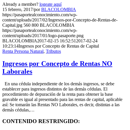
Already a member?
logeate aquí
15 febrero, 2017
/
por
BLACOLOMBIA
https://pasaportealconocimiento.com/wp-
content/uploads/2017/02/Ingresos-por-Concepto-de-Rentas-de-
Capital.jpg
560
800
BLACOLOMBIA
https://pasaportealconocimiento.com/wp-
content/uploads/2017/01/logo-pasaporte.png
BLACOLOMBIA
2017-02-15 16:52:51
2017-02-24
10:23:14
Ingresos por Concepto de Rentas de Capital
Renta Persona Natural
,
Tributos
Ingresos por Concepto de Rentas NO
Laborales
En una cédula independiente de los demás ingresos, se debe
establecer para ingresos distintos de las demás cédulas. El
procedimiento de depuración de la renta para obtener la base
gravable es igual al presentado para las rentas de capital, aplicable
así: Se tomarán las Rentas NO Laborales, es decir, distintas a las
demás cédulas,…
CONTENIDO RESTRINGIDO: