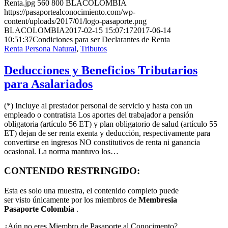
Renta.jpg
560
800
BLACOLOMBIA
https://pasaportealconocimiento.com/wp-
content/uploads/2017/01/logo-pasaporte.png
BLACOLOMBIA
2017-02-15 15:07:17
2017-06-14
10:51:37
Condiciones para ser Declarantes de Renta
Renta Persona Natural
,
Tributos
Deducciones y Beneficios Tributarios
para Asalariados
(*) Incluye al prestador personal de servicio y hasta con un
empleado o contratista Los aportes del trabajador a pensión
obligatoria (artículo 56 ET) y plan obligatorio de salud (artículo 55
ET) dejan de ser renta exenta y deducción, respectivamente para
convertirse en ingresos NO constitutivos de renta ni ganancia
ocasional. La norma mantuvo los…
CONTENIDO RESTRINGIDO:
Esta es solo una muestra, el contenido completo puede
ser visto únicamente por los miembros de
Membresia
Pasaporte Colombia
.
¿Aún no eres Miembro de Pasaporte al Conocimento?