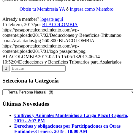
Obtén tu Membresia YA
ó
Ingresa como Miembro
Already a member?
logeate aquí
15 febrero, 2017
/
por
BLACOLOMBIA
https://pasaportealconocimiento.com/wp-
content/uploads/2017/02/Deducciones-y-Beneficios-Tributarios-
para-Asalariados.jpg
560
800
BLACOLOMBIA
https://pasaportealconocimiento.com/wp-
content/uploads/2017/01/logo-pasaporte.png
BLACOLOMBIA
2017-02-15 15:05:13
2017-06-14
10:52:04
Deducciones y Beneficios Tributarios para Asalariados
Selecciona la Categoría
Selecciona
la
Categoría
Últimas Novedades
Cultivos y Animales Mantenidos a Largo Plazo
13 agosto,
2019 - 2:07 PM
Derechos y obligaciones por Participaciones en Otras
Entidades
31 enero, 2019 - 10:00 AM