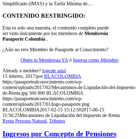
Simplificado (IMAS) y la Tarifa Mínima de…
CONTENIDO RESTRINGIDO:
Esta es solo una muestra, el contenido completo puede
ser visto únicamente por los miembros de
Membresia
Pasaporte Colombia
.
¿Aún no eres Miembro de Pasaporte al Conocimento?
Obtén tu Membresia YA
ó
Ingresa como Miembro
Already a member?
logeate aquí
15 febrero, 2017
/
por
BLACOLOMBIA
https://pasaportealconocimiento.com/wp-
content/uploads/2017/02/Mecanismos-de-Liquidación-del-Impuesto-
de-Renta.jpg
560
800
BLACOLOMBIA
https://pasaportealconocimiento.com/wp-
content/uploads/2017/01/logo-pasaporte.png
BLACOLOMBIA
2017-02-15 15:12:50
2017-06-15
11:56:25
Mecanismos de Liquidación del Impuesto de Renta
Renta Persona Natural
,
Tributos
Ingresos por Concepto de Pensiones