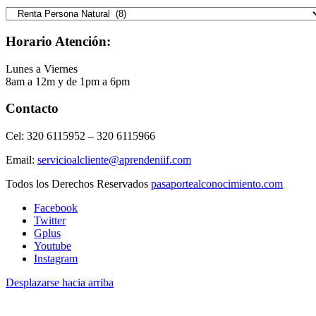
Selecciona
la
Categoría
Horario Atención:
Lunes a Viernes
8am a 12m y de 1pm a 6pm
Contacto
Cel: 320 6115952 – 320 6115966
Email:
servicioalcliente@aprendeniif.com
Todos los Derechos Reservados
pasaportealconocimiento.com
Facebook
Twitter
Gplus
Youtube
Instagram
Desplazarse hacia arriba