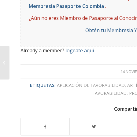
Membresia Pasaporte Colombia
.
¿Aún no eres Miembro de Pasaporte al Conoci
Obtén tu Membresia 
Already a member?
logeate aquí
Recurso ante
Negación para Aplicar
Favorabilidad
14 NOVI
ETIQUETAS:
APLICACIÓN DE FAVORABILIDAD
,
ART
FAVORABILIDAD
,
PRO
Comparti