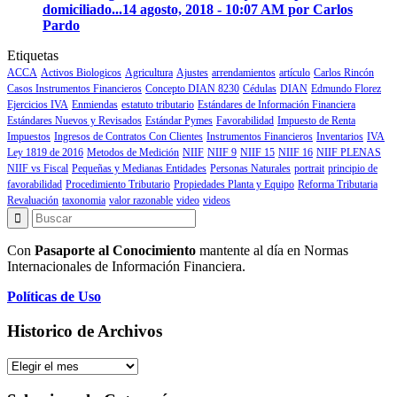
domiciliado...
14 agosto, 2018 - 10:07 AM por Carlos
Pardo
Etiquetas
ACCA
Activos Biologicos
Agricultura
Ajustes
arrendamientos
artículo
Carlos Rincón
Casos Instrumentos Financieros
Concepto DIAN 8230
Cédulas
DIAN
Edmundo Florez
Ejercicios IVA
Enmiendas
estatuto tributario
Estándares de Información Financiera
Estándares Nuevos y Revisados
Estándar Pymes
Favorabilidad
Impuesto de Renta
Impuestos
Ingresos de Contratos Con Clientes
Instrumentos Financieros
Inventarios
IVA
Ley 1819 de 2016
Metodos de Medición
NIIF
NIIF 9
NIIF 15
NIIF 16
NIIF PLENAS
NIIF vs Fiscal
Pequeñas y Medianas Entidades
Personas Naturales
portrait
principio de
favorabilidad
Procedimiento Tributario
Propiedades Planta y Equipo
Reforma Tributaria
Revaluación
taxonomia
valor razonable
video
videos
Con
Pasaporte al Conocimiento
mantente al día en Normas
Internacionales de Información Financiera.
Políticas de Uso
Historico de Archivos
Historico
de
Archivos