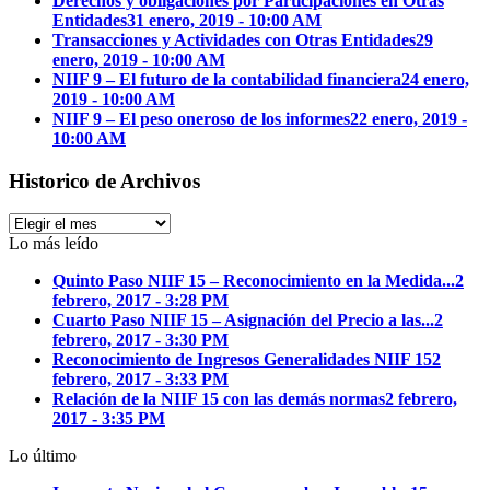
Derechos y obligaciones por Participaciones en Otras
Entidades
31 enero, 2019 - 10:00 AM
Transacciones y Actividades con Otras Entidades
29
enero, 2019 - 10:00 AM
NIIF 9 – El futuro de la contabilidad financiera
24 enero,
2019 - 10:00 AM
NIIF 9 – El peso oneroso de los informes
22 enero, 2019 -
10:00 AM
Historico de Archivos
Historico
de
Lo más leído
Archivos
Quinto Paso NIIF 15 – Reconocimiento en la Medida...
2
febrero, 2017 - 3:28 PM
Cuarto Paso NIIF 15 – Asignación del Precio a las...
2
febrero, 2017 - 3:30 PM
Reconocimiento de Ingresos Generalidades NIIF 15
2
febrero, 2017 - 3:33 PM
Relación de la NIIF 15 con las demás normas
2 febrero,
2017 - 3:35 PM
Lo último