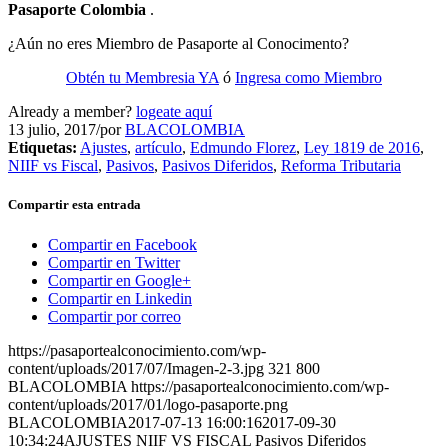
Pasaporte Colombia
.
¿Aún no eres Miembro de Pasaporte al Conocimento?
Obtén tu Membresia YA
ó
Ingresa como Miembro
Already a member?
logeate aquí
13 julio, 2017
/
por
BLACOLOMBIA
Etiquetas:
Ajustes
,
artículo
,
Edmundo Florez
,
Ley 1819 de 2016
,
NIIF vs Fiscal
,
Pasivos
,
Pasivos Diferidos
,
Reforma Tributaria
Compartir esta entrada
Compartir en Facebook
Compartir en Twitter
Compartir en Google+
Compartir en Linkedin
Compartir por correo
https://pasaportealconocimiento.com/wp-
content/uploads/2017/07/Imagen-2-3.jpg
321
800
BLACOLOMBIA
https://pasaportealconocimiento.com/wp-
content/uploads/2017/01/logo-pasaporte.png
BLACOLOMBIA
2017-07-13 16:00:16
2017-09-30
10:34:24
AJUSTES NIIF VS FISCAL Pasivos Diferidos