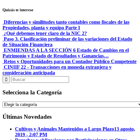
Quizás te interese
Diferencias y similitudes tanto contables como fiscales de las
Propiedades, planta y equipo Parte I
¿Qué debemos tener claro de la NIC 2?
Paso 3. Clasificación preliminar de las variaciones del Estado
de Situación Financiera
ENMIENDAS A LA SECCIÓN 6 Estado de Cambios en el
Patrimonio y Estado de Resultados y Ganancias…
Retos y Oportunidades para un Contador Público Competente
CINIIF 22 - Transacciones en moneda extranjera y
consideración anticipada
Selecciona la Categoría
Selecciona
la
Categoría
Últimas Novedades
Cultivos y Animales Mantenidos a Largo Plazo
13 agosto,
2019 - 2:07 PM