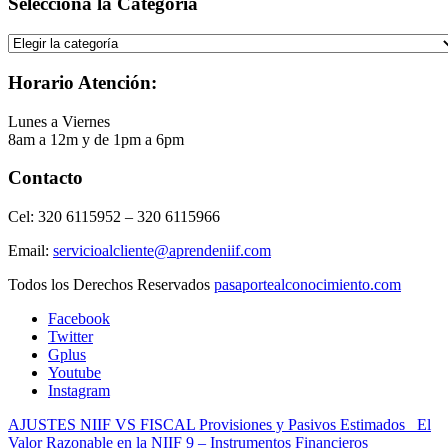
Selecciona la Categoría
Selecciona
la
Categoría
Horario Atención:
Lunes a Viernes
8am a 12m y de 1pm a 6pm
Contacto
Cel: 320 6115952 – 320 6115966
Email:
servicioalcliente@aprendeniif.com
Todos los Derechos Reservados
pasaportealconocimiento.com
Facebook
Twitter
Gplus
Youtube
Instagram
AJUSTES NIIF VS FISCAL Provisiones y Pasivos Estimados
El
Valor Razonable en la NIIF 9 – Instrumentos Financieros