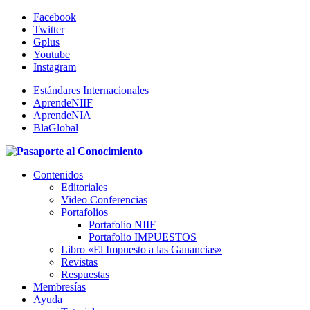
Facebook
Twitter
Gplus
Youtube
Instagram
Estándares Internacionales
AprendeNIIF
AprendeNIA
BlaGlobal
Contenidos
Editoriales
Video Conferencias
Portafolios
Portafolio NIIF
Portafolio IMPUESTOS
Libro «El Impuesto a las Ganancias»
Revistas
Respuestas
Membresías
Ayuda