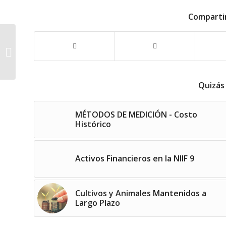
Comparti
Supuesto #2 Los
Modelos de Medición
para Activos Fijos solo
son Costo y Valor...
Quizás
MÉTODOS DE MEDICIÓN - Costo
Histórico
Activos Financieros en la NIIF 9
Cultivos y Animales Mantenidos a
Largo Plazo