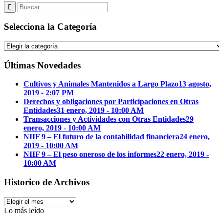
Selecciona la Categoría
Selecciona
la
Categoría
Últimas Novedades
Cultivos y Animales Mantenidos a Largo Plazo
13 agosto,
2019 - 2:07 PM
Derechos y obligaciones por Participaciones en Otras
Entidades
31 enero, 2019 - 10:00 AM
Transacciones y Actividades con Otras Entidades
29
enero, 2019 - 10:00 AM
NIIF 9 – El futuro de la contabilidad financiera
24 enero,
2019 - 10:00 AM
NIIF 9 – El peso oneroso de los informes
22 enero, 2019 -
10:00 AM
Historico de Archivos
Historico
de
Lo más leído
Archivos