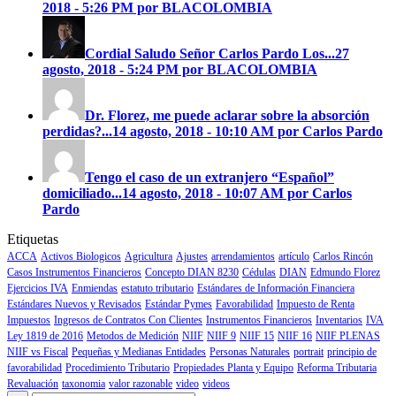
2018 - 5:26 PM por BLACOLOMBIA
Cordial Saludo Señor Carlos Pardo
Los...
27
agosto, 2018 - 5:24 PM por BLACOLOMBIA
Dr. Florez, me puede aclarar sobre la absorción
perdidas?...
14 agosto, 2018 - 10:10 AM por Carlos Pardo
Tengo el caso de un extranjero “Español”
domiciliado...
14 agosto, 2018 - 10:07 AM por Carlos
Pardo
Etiquetas
ACCA
Activos Biologicos
Agricultura
Ajustes
arrendamientos
artículo
Carlos Rincón
Casos Instrumentos Financieros
Concepto DIAN 8230
Cédulas
DIAN
Edmundo Florez
Ejercicios IVA
Enmiendas
estatuto tributario
Estándares de Información Financiera
Estándares Nuevos y Revisados
Estándar Pymes
Favorabilidad
Impuesto de Renta
Impuestos
Ingresos de Contratos Con Clientes
Instrumentos Financieros
Inventarios
IVA
Ley 1819 de 2016
Metodos de Medición
NIIF
NIIF 9
NIIF 15
NIIF 16
NIIF PLENAS
NIIF vs Fiscal
Pequeñas y Medianas Entidades
Personas Naturales
portrait
principio de
favorabilidad
Procedimiento Tributario
Propiedades Planta y Equipo
Reforma Tributaria
Revaluación
taxonomia
valor razonable
video
videos