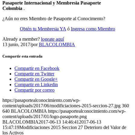
Pasaporte Internacional y Membresia Pasaporte
Colombia
.
¿Aún no eres Miembro de Pasaporte al Conocimento?
Obtén tu Membresia YA
ó
Ingresa como Miembro
Already a member?
logeate aquí
13 junio, 2017
/
por
BLACOLOMBIA
Compartir esta entrada
Compartir en Facebook
Compartir en Twitter
Compartir en Google+
Compartir en Linkedin
Compartir por correo
https://pasaportealconocimiento.com/wp-
content/uploads/2017/06/modificiaciones-2015-seccion-27.jpg
360
640
BLACOLOMBIA
https://pasaportealconocimiento.com/wp-
content/uploads/2017/01/logo-pasaporte.png
BLACOLOMBIA
2017-06-13 14:46:41
2017-06-13
15:47:19
Modificiaciones 2015 Seccion 27 Deterioro del Valor de
los Activos