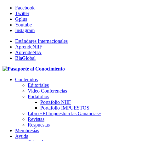
Facebook
Twitter
Gplus
Youtube
Instagram
Estándares Internacionales
AprendeNIIF
AprendeNIA
BlaGlobal
Contenidos
Editoriales
Video Conferencias
Portafolios
Portafolio NIIF
Portafolio IMPUESTOS
Libro «El Impuesto a las Ganancias»
Revistas
Respuestas
Membresías
Ayuda