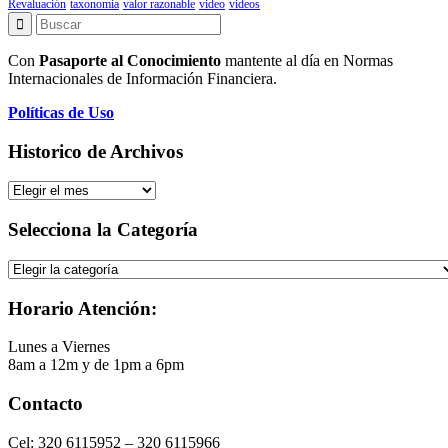
Revaluación
taxonomia
valor razonable
video
videos
Con
Pasaporte al Conocimiento
mantente al día en Normas
Internacionales de Información Financiera.
Políticas de Uso
Historico de Archivos
Historico
de
Archivos
Selecciona la Categoría
Selecciona
la
Categoría
Horario Atención:
Lunes a Viernes
8am a 12m y de 1pm a 6pm
Contacto
Cel: 320 6115952 – 320 6115966