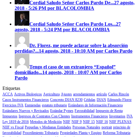
Cordial Saludo Señor Carlos Pardo
De...
27 agosto,
2018 - 5:26 PM por BLACOLOMBIA
Cordial Saludo Señor Carlos Pardo
Los...
27
agosto, 2018 - 5:24 PM por BLACOLOMBIA
Dr. Florez, me puede aclarar sobre la absorción
perdidas?...
14 agosto, 2018 - 10:10 AM por Carlos Pardo
Tengo el caso de un extranjero “Español”
domiciliado...
14 agosto, 2018 - 10:07 AM por Carlos
Pardo
Etiquetas
ACCA
Activos Biologicos
Agricultura
Ajustes
arrendamientos
artículo
Carlos Rincón
Casos Instrumentos Financieros
Concepto DIAN 8230
Cédulas
DIAN
Edmundo Florez
Ejercicios IVA
Enmiendas
estatuto tributario
Estándares de Información Financiera
Estándares Nuevos y Revisados
Estándar Pymes
Favorabilidad
Impuesto de Renta
Impuestos
Ingresos de Contratos Con Clientes
Instrumentos Financieros
Inventarios
IVA
Ley 1819 de 2016
Metodos de Medición
NIIF
NIIF 9
NIIF 15
NIIF 16
NIIF PLENAS
NIIF vs Fiscal
Pequeñas y Medianas Entidades
Personas Naturales
portrait
principio de
favorabilidad
Procedimiento Tributario
Propiedades Planta y Equipo
Reforma Tributaria