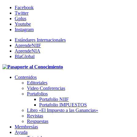
Facebook
Twitter
Gplus
Youtube
Instagram
Estándares Internacionales
AprendeNIIF
AprendeNIA
BlaGlobal
Contenidos
Editoriales
Video Conferencias
Portafolios
Portafolio NIIF
Portafolio IMPUESTOS
Libro «El Impuesto a las Ganancias»
Revistas
Respuestas
Membresías
Ayuda