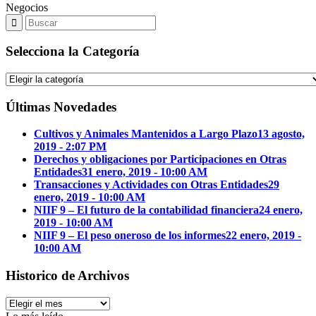
Negocios
Selecciona la Categoría
Selecciona
la
Categoría
Últimas Novedades
Cultivos y Animales Mantenidos a Largo Plazo
13 agosto,
2019 - 2:07 PM
Derechos y obligaciones por Participaciones en Otras
Entidades
31 enero, 2019 - 10:00 AM
Transacciones y Actividades con Otras Entidades
29
enero, 2019 - 10:00 AM
NIIF 9 – El futuro de la contabilidad financiera
24 enero,
2019 - 10:00 AM
NIIF 9 – El peso oneroso de los informes
22 enero, 2019 -
10:00 AM
Historico de Archivos
Historico
de