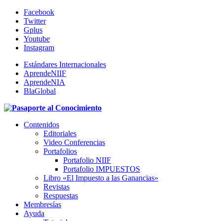
Facebook
Twitter
Gplus
Youtube
Instagram
Estándares Internacionales
AprendeNIIF
AprendeNIA
BlaGlobal
Contenidos
Editoriales
Video Conferencias
Portafolios
Portafolio NIIF
Portafolio IMPUESTOS
Libro «El Impuesto a las Ganancias»
Revistas
Respuestas
Membresías
Ayuda