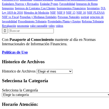
Estándares Nuevos y Revisados
Estándar Pymes
Favorabilidad
Impuesto de Renta
Impuestos
Ingresos de Contratos Con Clientes
Instrumentos Financieros
Inventarios
IVA
Ley 1819 de 2016
Metodos de Medición
NIIF
NIIF 9
NIIF 15
NIIF 16
NIIF PLENAS
NIIF vs Fiscal
Pequeñas y Medianas Entidades
Personas Naturales
portrait
principio de
favorabilidad
Procedimiento Tributario
Propiedades Planta y Equipo
Reforma Tributaria
Revaluación
taxonomia
valor razonable
video
videos
Con
Pasaporte al Conocimiento
mantente al día en Normas
Internacionales de Información Financiera.
Políticas de Uso
Historico de Archivos
Historico de Archivos
Selecciona la Categoría
Selecciona la Categoría
Horario Atención: