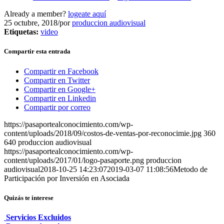
Already a member?
logeate aquí
25 octubre, 2018
/
por
produccion audiovisual
Etiquetas:
video
Compartir esta entrada
Compartir en Facebook
Compartir en Twitter
Compartir en Google+
Compartir en Linkedin
Compartir por correo
https://pasaportealconocimiento.com/wp-
content/uploads/2018/09/costos-de-ventas-por-reconocimie.jpg
360
640
produccion audiovisual
https://pasaportealconocimiento.com/wp-
content/uploads/2017/01/logo-pasaporte.png
produccion
audiovisual
2018-10-25 14:23:07
2019-03-07 11:08:56
Metodo de
Participación por Inversión en Asociada
Quizás te interese
Servicios Excluidos