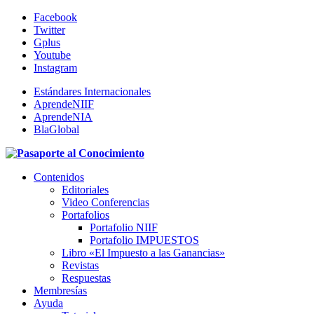
Facebook
Twitter
Gplus
Youtube
Instagram
Estándares Internacionales
AprendeNIIF
AprendeNIA
BlaGlobal
Contenidos
Editoriales
Video Conferencias
Portafolios
Portafolio NIIF
Portafolio IMPUESTOS
Libro «El Impuesto a las Ganancias»
Revistas
Respuestas
Membresías
Ayuda