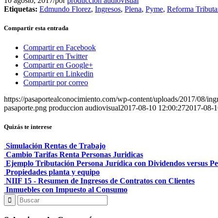
10 agosto, 2017
/
por
produccion audiovisual
Etiquetas:
Edmundo Florez
,
Ingresos
,
Plena
,
Pyme
,
Reforma Tributa
Compartir esta entrada
Compartir en Facebook
Compartir en Twitter
Compartir en Google+
Compartir en Linkedin
Compartir por correo
https://pasaportealconocimiento.com/wp-content/uploads/2017/08/ingr
pasaporte.png
produccion audiovisual
2017-08-10 12:00:27
2017-08-1
Quizás te interese
Simulación Rentas de Trabajo
Cambio Tarifas Renta Personas Juridicas
Ejemplo Tributación Persona Jurídica con Dividendos versus P
Propiedades planta y equipo
NIIF 15 - Resumen de Ingresos de Contratos con Clientes
Inmuebles con Impuesto al Consumo