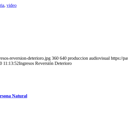
ria
,
video
esos-reversion-deterioro.jpg
360
640
produccion audiovisual
https://p
0 11:13:52
Ingresos Reversión Deterioro
ersona Natural