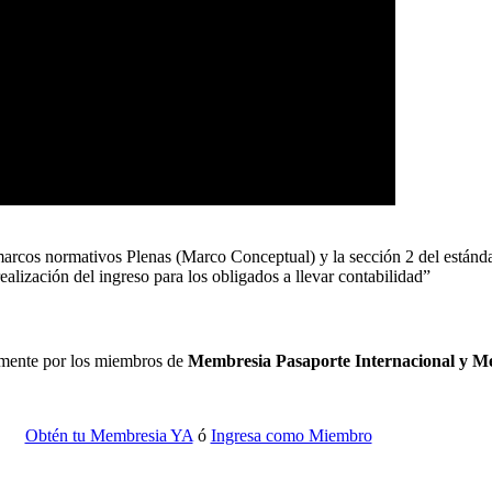
 marcos normativos Plenas (Marco Conceptual) y la sección 2 del estánd
realización del ingreso para los obligados a llevar contabilidad”
camente por los miembros de
Membresia Pasaporte Internacional y 
Obtén tu Membresia YA
ó
Ingresa como Miembro