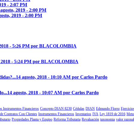
2019 - 2:07 PM
 agosto, 2019 - 2:00 PM
gosto, 2019 - 2:00 PM
, 2018 - 5:26 PM por BLACOLOMBIA
o, 2018 - 5:24 PM por BLACOLOMBIA
idas?...
14 agosto, 2018 - 10:10 AM por Carlos Pardo
o...
14 agosto, 2018 - 10:07 AM por Carlos Pardo
s Instrumentos Financieros
Concepto DIAN 8230
Cédulas
DIAN
Edmundo Florez
Ejercici
 de Contratos Con Clientes
Instrumentos Financieros
Inventarios
IVA
Ley 1819 de 2016
Meto
ibutario
Propiedades Planta y Equipo
Reforma Tributaria
Revaluación
taxonomia
valor razona