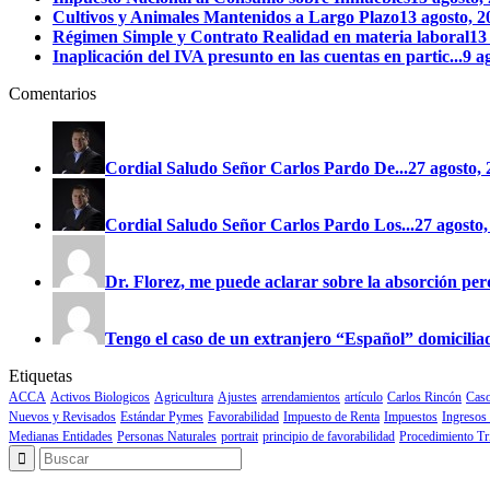
Cultivos y Animales Mantenidos a Largo Plazo
13 agosto, 
Régimen Simple y Contrato Realidad en materia laboral
13
Inaplicación del IVA presunto en las cuentas en partic...
9 a
Comentarios
Cordial Saludo Señor Carlos Pardo
De...
27 agosto
Cordial Saludo Señor Carlos Pardo
Los...
27 agost
Dr. Florez, me puede aclarar sobre la absorción perd
Tengo el caso de un extranjero “Español” domiciliad
Etiquetas
ACCA
Activos Biologicos
Agricultura
Ajustes
arrendamientos
artículo
Carlos Rincón
Caso
Nuevos y Revisados
Estándar Pymes
Favorabilidad
Impuesto de Renta
Impuestos
Ingresos
Medianas Entidades
Personas Naturales
portrait
principio de favorabilidad
Procedimiento Tr