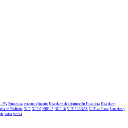
os IVA
Enmiendas
estatuto tributario
Estándares de Información Financiera
Estándares
dos de Medición
NIIF
NIIF 9
NIIF 15
NIIF 16
NIIF PLENAS
NIIF vs Fiscal
Pequeñas y
ble
video
videos