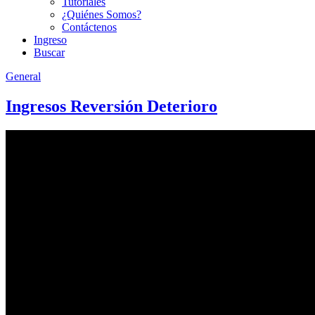
Tutoriales
¿Quiénes Somos?
Contáctenos
Ingreso
Buscar
General
Ingresos Reversión Deterioro