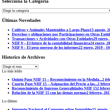
Selecciona la Categoría
Selecciona
la
Categoría
Últimas Novedades
Cultivos y Animales Mantenidos a Largo Plazo
13 agosto, 
Derechos y obligaciones por Participaciones en Otras Enti
Transacciones y Actividades con Otras Entidades
29 enero,
NIIF 9 – El futuro de la contabilidad financiera
24 enero, 2
NIIF 9 – El peso oneroso de los informes
22 enero, 2019 - 
Historico de Archivos
Historico
de
Lo más leído
Archivos
Quinto Paso NIIF 15 – Reconocimiento en la Medida...
2 fe
Cuarto Paso NIIF 15 – Asignación del Precio a las...
2 febre
Reconocimiento de Ingresos Generalidades NIIF 15
2 febre
Relación de la NIIF 15 con las demás normas
2 febrero, 20
Lo último
Impuesto Nacional al Consumo sobre Inmuebles
15 agosto,