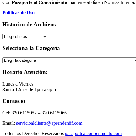
Con
Pasaporte al Conocimiento
mantente al día en Normas Internac
Políticas de Uso
Historico de Archivos
Historico
de
Archivos
Selecciona la Categoría
Selecciona
la
Categoría
Horario Atención:
Lunes a Viernes
8am a 12m y de 1pm a 6pm
Contacto
Cel: 320 6115952 – 320 6115966
Email:
servicioalcliente@aprendeniif.com
Todos los Derechos Reservados
pasaportealconocimiento.com