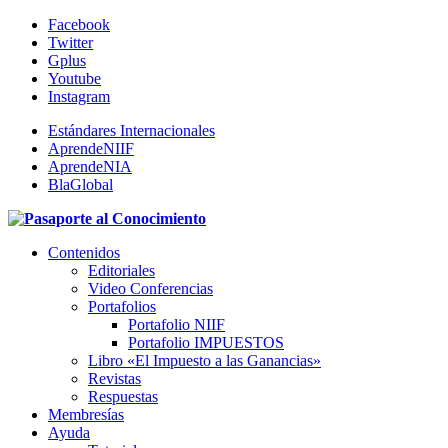
Facebook
Twitter
Gplus
Youtube
Instagram
Estándares Internacionales
AprendeNIIF
AprendeNIA
BlaGlobal
Contenidos
Editoriales
Video Conferencias
Portafolios
Portafolio NIIF
Portafolio IMPUESTOS
Libro «El Impuesto a las Ganancias»
Revistas
Respuestas
Membresías
Ayuda