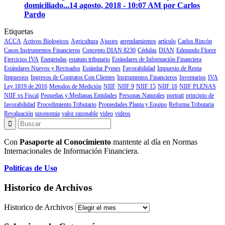
domiciliado...
14 agosto, 2018 - 10:07 AM por Carlos
Pardo
Etiquetas
ACCA
Activos Biologicos
Agricultura
Ajustes
arrendamientos
artículo
Carlos Rincón
Casos Instrumentos Financieros
Concepto DIAN 8230
Cédulas
DIAN
Edmundo Florez
Ejercicios IVA
Enmiendas
estatuto tributario
Estándares de Información Financiera
Estándares Nuevos y Revisados
Estándar Pymes
Favorabilidad
Impuesto de Renta
Impuestos
Ingresos de Contratos Con Clientes
Instrumentos Financieros
Inventarios
IVA
Ley 1819 de 2016
Metodos de Medición
NIIF
NIIF 9
NIIF 15
NIIF 16
NIIF PLENAS
NIIF vs Fiscal
Pequeñas y Medianas Entidades
Personas Naturales
portrait
principio de
favorabilidad
Procedimiento Tributario
Propiedades Planta y Equipo
Reforma Tributaria
Revaluación
taxonomia
valor razonable
video
videos
Con
Pasaporte al Conocimiento
mantente al día en Normas
Internacionales de Información Financiera.
Políticas de Uso
Historico de Archivos
Historico de Archivos