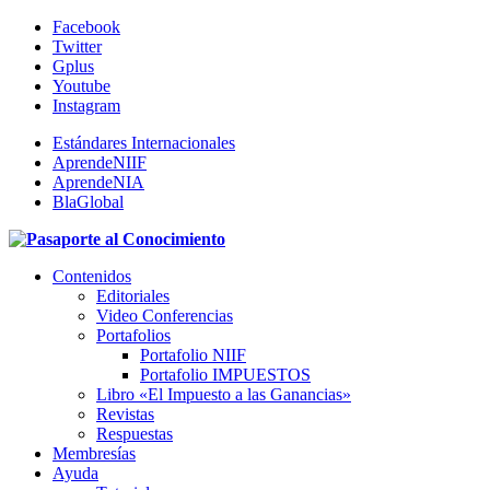
Facebook
Twitter
Gplus
Youtube
Instagram
Estándares Internacionales
AprendeNIIF
AprendeNIA
BlaGlobal
Contenidos
Editoriales
Video Conferencias
Portafolios
Portafolio NIIF
Portafolio IMPUESTOS
Libro «El Impuesto a las Ganancias»
Revistas
Respuestas
Membresías
Ayuda