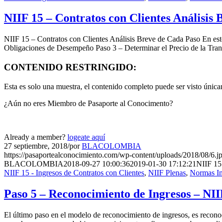
NIIF 15 – Contratos con Clientes Análisis
NIIF 15 – Contratos con Clientes Análisis Breve de Cada Paso En este
Obligaciones de Desempeño Paso 3 – Determinar el Precio de la Tra
CONTENIDO RESTRINGIDO:
Esta es solo una muestra, el contenido completo puede ser visto úni
¿Aún no eres Miembro de Pasaporte al Conocimento?
Already a member?
logeate aquí
27 septiembre, 2018
/
por
BLACOLOMBIA
https://pasaportealconocimiento.com/wp-content/uploads/2018/08/6.j
BLACOLOMBIA
2018-09-27 10:00:36
2019-01-30 17:12:21
NIIF 15
NIIF 15 - Ingresos de Contratos con Clientes
,
NIIF Plenas
,
Normas In
Paso 5 – Reconocimiento de Ingresos – NII
El último paso en el modelo de reconocimiento de ingresos, es recon