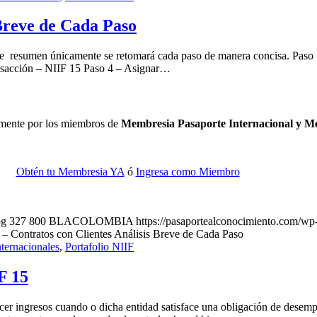
 Breve de Cada Paso
 resumen únicamente se retomará cada paso de manera concisa. Paso 1 – 
nsacción – NIIF 15 Paso 4 – Asignar…
camente por los miembros de
Membresia Pasaporte Internacional y 
Obtén tu Membresia YA
ó
Ingresa como Miembro
pg
327
800
BLACOLOMBIA
https://pasaportealconocimiento.com/wp
 – Contratos con Clientes Análisis Breve de Cada Paso
ternacionales
,
Portafolio NIIF
F 15
ocer ingresos cuando o dicha entidad satisface una obligación de desem