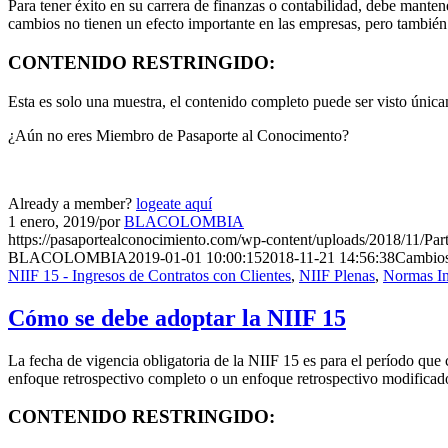
Para tener éxito en su carrera de finanzas o contabilidad, debe mant
cambios no tienen un efecto importante en las empresas, pero también
CONTENIDO RESTRINGIDO:
Esta es solo una muestra, el contenido completo puede ser visto úni
¿Aún no eres Miembro de Pasaporte al Conocimento?
Already a member?
logeate aquí
1 enero, 2019
/
por
BLACOLOMBIA
https://pasaportealconocimiento.com/wp-content/uploads/2018/11/Par
BLACOLOMBIA
2019-01-01 10:00:15
2018-11-21 14:56:38
Cambios
NIIF 15 - Ingresos de Contratos con Clientes
,
NIIF Plenas
,
Normas In
Cómo se debe adoptar la NIIF 15
La fecha de vigencia obligatoria de la NIIF 15 es para el período qu
enfoque retrospectivo completo o un enfoque retrospectivo modificad
CONTENIDO RESTRINGIDO: