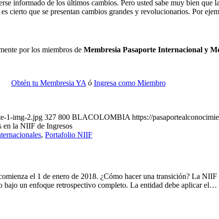
enerse informado de los últimos cambios. Pero usted sabe muy bien que
 es cierto que se presentan cambios grandes y revolucionarios. Por ej
camente por los miembros de
Membresia Pasaporte Internacional y 
Obtén tu Membresia YA
ó
Ingresa como Miembro
te-1-img-2.jpg
327
800
BLACOLOMBIA
https://pasaportealconocim
 en la NIIF de Ingresos
ternacionales
,
Portafolio NIIF
e comienza el 1 de enero de 2018. ¿Cómo hacer una transición? La NIIF 
o bajo un enfoque retrospectivo completo. La entidad debe aplicar el…