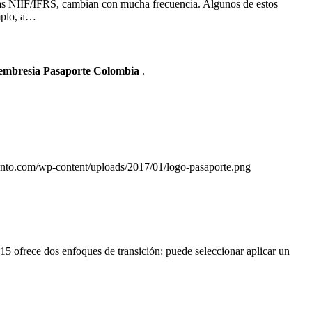
 las NIIF/IFRS, cambian con mucha frecuencia. Algunos de estos
emplo, a…
Membresia Pasaporte Colombia
.
iento.com/wp-content/uploads/2017/01/logo-pasaporte.png
15 ofrece dos enfoques de transición: puede seleccionar aplicar un