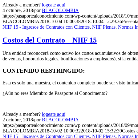
Already a member?
logeate aquí
4 octubre, 2018
/
por
BLACOLOMBIA
https://pasaportealconocimiento.com/wp-content/uploads/2018/10
BLACOLOMBIA
2018-10-04 10:00:38
2018-10-04 12:29:36
Presenta
NIIF 15 - Ingresos de Contratos con Clientes
,
NIIF Plenas
,
Normas In
Costos del Contrato – NIIF 15
Una entidad reconocerá como activo los costos acumulativos de obtener
de ventas, honorarios legales, bonificaciones a empleados), si la enti
CONTENIDO RESTRINGIDO:
Esta es solo una muestra, el contenido completo puede ser visto úni
¿Aún no eres Miembro de Pasaporte al Conocimento?
Already a member?
logeate aquí
2 octubre, 2018
/
por
BLACOLOMBIA
https://pasaportealconocimiento.com/wp-content/uploads/2018/09/mo
BLACOLOMBIA
2018-10-02 10:00:32
2018-10-02 15:32:39
Costos 
NIIF 15 - Ingresos de Contratos con Clientes
,
NIIF Plenas
,
Normas In