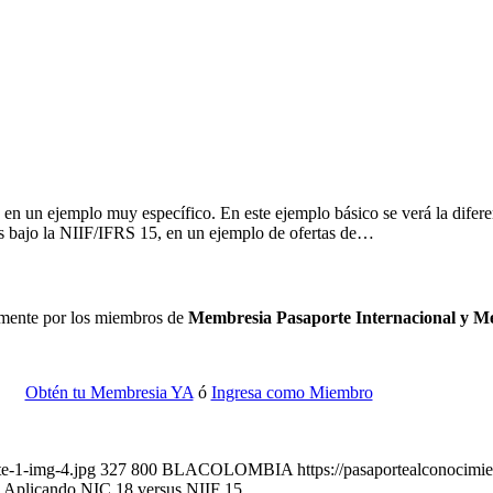
 en un ejemplo muy específico. En este ejemplo básico se verá la diferen
sos bajo la NIIF/IFRS 15, en un ejemplo de ofertas de…
camente por los miembros de
Membresia Pasaporte Internacional y 
Obtén tu Membresia YA
ó
Ingresa como Miembro
te-1-img-4.jpg
327
800
BLACOLOMBIA
https://pasaportealconocim
 Aplicando NIC 18 versus NIIF 15