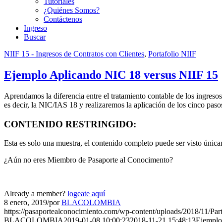
Tutoriales
¿Quiénes Somos?
Contáctenos
Ingreso
Buscar
NIIF 15 - Ingresos de Contratos con Clientes
,
Portafolio NIIF
Ejemplo Aplicando NIC 18 versus NIIF 15
Aprendamos la diferencia entre el tratamiento contable de los ingresos
es decir, la NIC/IAS 18 y realizaremos la aplicación de los cinco pa
CONTENIDO RESTRINGIDO:
Esta es solo una muestra, el contenido completo puede ser visto úni
¿Aún no eres Miembro de Pasaporte al Conocimento?
Already a member?
logeate aquí
8 enero, 2019
/
por
BLACOLOMBIA
https://pasaportealconocimiento.com/wp-content/uploads/2018/11/Par
BLACOLOMBIA
2019-01-08 10:00:23
2018-11-21 15:48:13
Ejemplo