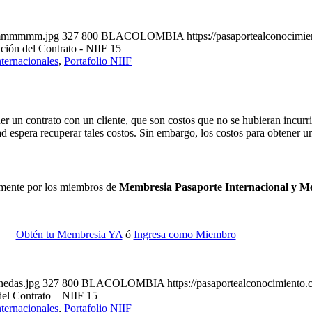
/mmmmmmm.jpg
327
800
BLACOLOMBIA
https://pasaportealconocimi
ción del Contrato - NIIF 15
ternacionales
,
Portafolio NIIF
 un contrato con un cliente, que son costos que no se hubieran incurri
dad espera recuperar tales costos. Sin embargo, los costos para obtener
camente por los miembros de
Membresia Pasaporte Internacional y 
Obtén tu Membresia YA
ó
Ingresa como Miembro
nedas.jpg
327
800
BLACOLOMBIA
https://pasaportealconocimiento
del Contrato – NIIF 15
ternacionales
,
Portafolio NIIF