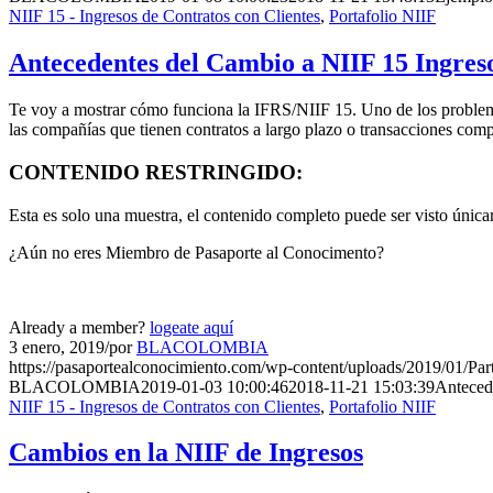
NIIF 15 - Ingresos de Contratos con Clientes
,
Portafolio NIIF
Antecedentes del Cambio a NIIF 15 Ingresos
Te voy a mostrar cómo funciona la IFRS/NIIF 15. Uno de los problema
las compañías que tienen contratos a largo plazo o transacciones co
CONTENIDO RESTRINGIDO:
Esta es solo una muestra, el contenido completo puede ser visto úni
¿Aún no eres Miembro de Pasaporte al Conocimento?
Already a member?
logeate aquí
3 enero, 2019
/
por
BLACOLOMBIA
https://pasaportealconocimiento.com/wp-content/uploads/2019/01/Par
BLACOLOMBIA
2019-01-03 10:00:46
2018-11-21 15:03:39
Antecede
NIIF 15 - Ingresos de Contratos con Clientes
,
Portafolio NIIF
Cambios en la NIIF de Ingresos