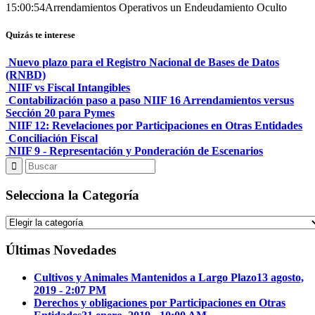
15:00:54
Arrendamientos Operativos un Endeudamiento Oculto
Quizás te interese
Nuevo plazo para el Registro Nacional de Bases de Datos
(RNBD)
NIIF vs Fiscal Intangibles
Contabilización paso a paso NIIF 16 Arrendamientos versus
Sección 20 para Pymes
NIIF 12: Revelaciones por Participaciones en Otras Entidades
Conciliación Fiscal
NIIF 9 - Representación y Ponderación de Escenarios
Selecciona la Categoría
Selecciona
la
Categoría
Últimas Novedades
Cultivos y Animales Mantenidos a Largo Plazo
13 agosto,
2019 - 2:07 PM
Derechos y obligaciones por Participaciones en Otras