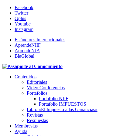
Facebook
Twitter
Gplus
Youtube
Instagram
Estándares Internacionales
AprendeNIIF
AprendeNIA
BlaGlobal
Contenidos
Editoriales
Video Conferencias
Portafolios
Portafolio NIIF
Portafolio IMPUESTOS
Libro «El Impuesto a las Ganancias»
Revistas
Respuestas
Membresías
Ayuda