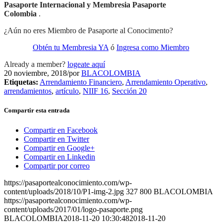
Pasaporte Internacional y Membresia Pasaporte
Colombia
.
¿Aún no eres Miembro de Pasaporte al Conocimento?
Obtén tu Membresia YA
ó
Ingresa como Miembro
Already a member?
logeate aquí
20 noviembre, 2018
/
por
BLACOLOMBIA
Etiquetas:
Arrendamiento Financiero
,
Arrendamiento Operativo
,
arrendamientos
,
artículo
,
NIIF 16
,
Sección 20
Compartir esta entrada
Compartir en Facebook
Compartir en Twitter
Compartir en Google+
Compartir en Linkedin
Compartir por correo
https://pasaportealconocimiento.com/wp-
content/uploads/2018/10/P1-img-2.jpg
327
800
BLACOLOMBIA
https://pasaportealconocimiento.com/wp-
content/uploads/2017/01/logo-pasaporte.png
BLACOLOMBIA
2018-11-20 10:30:48
2018-11-20