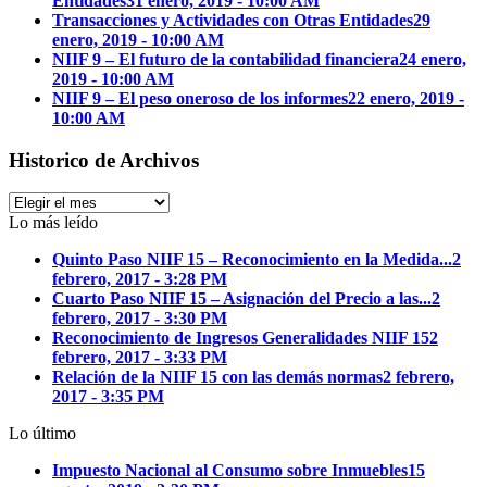
Entidades
31 enero, 2019 - 10:00 AM
Transacciones y Actividades con Otras Entidades
29
enero, 2019 - 10:00 AM
NIIF 9 – El futuro de la contabilidad financiera
24 enero,
2019 - 10:00 AM
NIIF 9 – El peso oneroso de los informes
22 enero, 2019 -
10:00 AM
Historico de Archivos
Historico
de
Lo más leído
Archivos
Quinto Paso NIIF 15 – Reconocimiento en la Medida...
2
febrero, 2017 - 3:28 PM
Cuarto Paso NIIF 15 – Asignación del Precio a las...
2
febrero, 2017 - 3:30 PM
Reconocimiento de Ingresos Generalidades NIIF 15
2
febrero, 2017 - 3:33 PM
Relación de la NIIF 15 con las demás normas
2 febrero,
2017 - 3:35 PM
Lo último
Impuesto Nacional al Consumo sobre Inmuebles
15