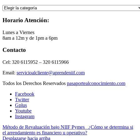
Selecciona
la
Categoría
Horario Atención:
Lunes a Viernes
8am a 12m y de 1pm a 6pm
Contacto
Cel: 320 6115952 – 320 6115966
Email:
servicioalcliente@aprendeniif.com
Todos los Derechos Reservados
pasaportealconocimiento.com
Facebook
Twitter
Gplus
Youtube
Instagram
Método de Revaluación bajo NIIF Pymes
¿Cómo se determina si
el arrendamiento es financiero u operativo?
Desplazarse hacia arriba