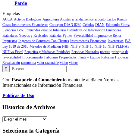
Pardo
Etiquetas
ACCA
Activos Biologicos
Agricultura
Ajustes
arrendamientos
artículo
Carlos Rincón
Casos Instrumentos Financieros
Concepto DIAN 8230
Cédulas
DIAN
Edmundo Florez
Ejercicios IVA
Enmiendas
estatuto tributario
Estándares de Información Financiera
Estándares Nuevos y Revisados
Estándar Pymes
Favorabilidad
Impuesto de Renta
Impuestos
Ingresos de Contratos Con Clientes
Instrumentos Financieros
Inventarios
IVA
Ley 1819 de 2016
Metodos de Medición
NIIF
NIIF 9
NIIF 15
NIIF 16
NIIF PLENAS
NIIF vs Fiscal
Pequeñas y Medianas Entidades
Personas Naturales
portrait
principio de
favorabilidad
Procedimiento Tributario
Propiedades Planta y Equipo
Reforma Tributaria
Revaluación
taxonomia
valor razonable
video
videos
Con
Pasaporte al Conocimiento
mantente al día en Normas
Internacionales de Información Financiera.
Políticas de Uso
Historico de Archivos
Historico
de
Archivos
Selecciona la Categoría