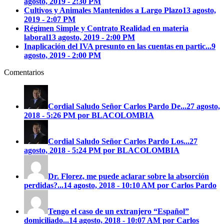
agosto, 2019 - 2:30 PM
Cultivos y Animales Mantenidos a Largo Plazo
13 agosto,
2019 - 2:07 PM
Régimen Simple y Contrato Realidad en materia
laboral
13 agosto, 2019 - 2:00 PM
Inaplicación del IVA presunto en las cuentas en partic...
9
agosto, 2019 - 2:00 PM
Comentarios
Cordial Saludo Señor Carlos Pardo
De...
27 agosto,
2018 - 5:26 PM por BLACOLOMBIA
Cordial Saludo Señor Carlos Pardo
Los...
27
agosto, 2018 - 5:24 PM por BLACOLOMBIA
Dr. Florez, me puede aclarar sobre la absorción
perdidas?...
14 agosto, 2018 - 10:10 AM por Carlos Pardo
Tengo el caso de un extranjero “Español”
domiciliado...
14 agosto, 2018 - 10:07 AM por Carlos