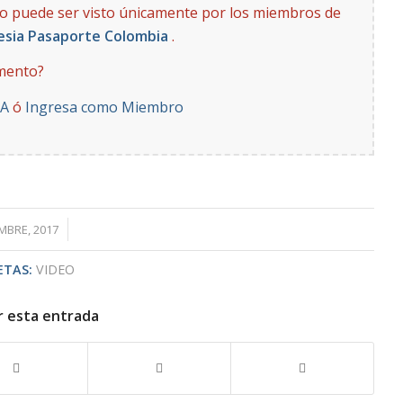
to puede ser visto únicamente por los miembros de
esia Pasaporte Colombia
.
mento?
YA
ó
Ingresa como Miembro
/
MBRE, 2017
ETAS:
VIDEO
r esta entrada