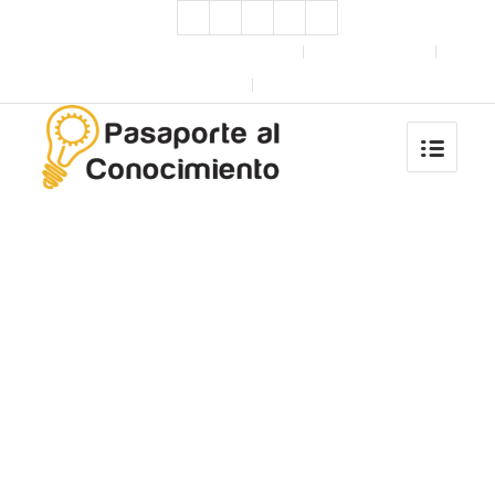
Estándares Internacionales
AprendeNIIF
AprendeNIA
BlaGlobal